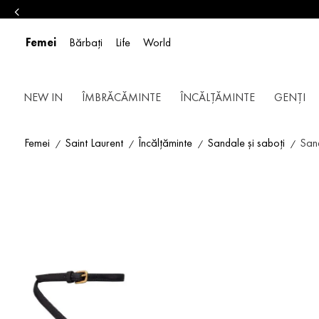
Femei
Bărbați
Life
World
NEW IN
ÎMBRĂCĂMINTE
ÎNCĂLȚĂMINTE
GENȚI
Femei
Saint Laurent
Încălțăminte
Sandale și saboți
San