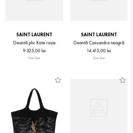
SAINT LAURENT
SAINT LAURENT
Geantă plic Kate roșie
Geantă Cassandra neagră
9
.
325
,
00
lei
14
.
415
,
00
lei
One Size
One Size