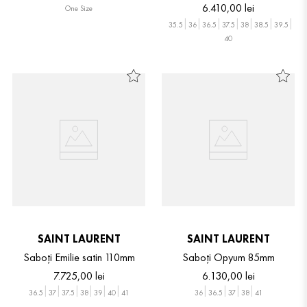
6
.
410
,
00
lei
One Size
35.5
36
36.5
37.5
38
38.5
39.5
40
SAINT LAURENT
SAINT LAURENT
Saboți Emilie satin 110mm
Saboți Opyum 85mm
7
.
725
,
00
lei
6
.
130
,
00
lei
36.5
37
37.5
38
39
40
41
36
36.5
37
38
41