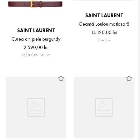
SAINT LAURENT
Geantă Loulou matlasată
SAINT LAURENT
14
.
120
,
00
lei
Curea din piele burgundy
One Size
2
.
590
,
00
lei
75
80
85
90
95