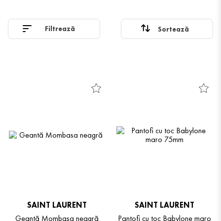
feminine. SAINT LAURENT este un brand cu o influență de
necontestat în lumea modei chic și stylish. Pantofii Saint Laurent,
Filtrează
sandalele Saint Laurent și cizmele YSL redefinesc eleganța cu
influențe rock și linii silfide. Estetica edgy, inspirată de anii '60 și
'80, se reflectă în toate piesele, transformând purtătoarea într-un
superstar autentic.
SAINT LAURENT
SAINT LAURENT
Geantă Mombasa neagră
Pantofi cu toc Babylone maro