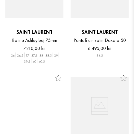
SAINT LAURENT
SAINT LAURENT
Botine Ashley bej 75mm
Pantofi din satin Dakota 50
7
.
210
,
00
lei
6
.
495
,
00
lei
36
36.5
37
37.5
38
38.5
39
36.5
39.5
40
40.5