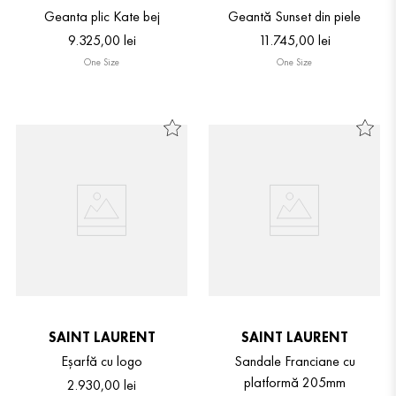
Geanta plic Kate bej
Geantă Sunset din piele
9
.
325
,
00
lei
11
.
745
,
00
lei
One Size
One Size
SAINT LAURENT
SAINT LAURENT
Eșarfă cu logo
Sandale Franciane cu
platformă 205mm
2
.
930
,
00
lei