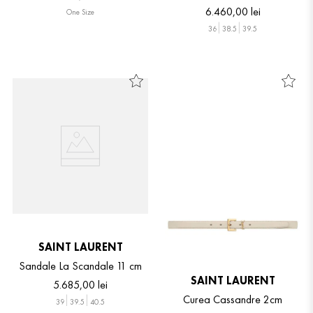
6
.
460
,
00
lei
One Size
36
38.5
39.5
SAINT LAURENT
Sandale La Scandale 11 cm
SAINT LAURENT
5
.
685
,
00
lei
Curea Cassandre 2cm
39
39.5
40.5