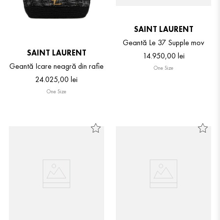
SAINT LAURENT
Geantă Le 37 Supple mov
SAINT LAURENT
14
.
950
,
00
lei
Geantă Icare neagră din rafie
One Size
24
.
025
,
00
lei
One Size