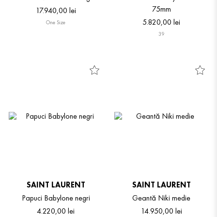
75mm
17
.
940
,
00
lei
5
.
820
,
00
lei
One Size
39
SAINT LAURENT
SAINT LAURENT
Papuci Babylone negri
Geantă Niki medie
4
.
220
,
00
lei
14
.
950
,
00
lei