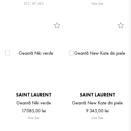
37.5
38
38.5
One Size
SAINT LAURENT
SAINT LAURENT
Geantă Niki verde
Geantă New Kate din piele
17
.
085
,
00
lei
9
.
345
,
00
lei
One Size
One Size