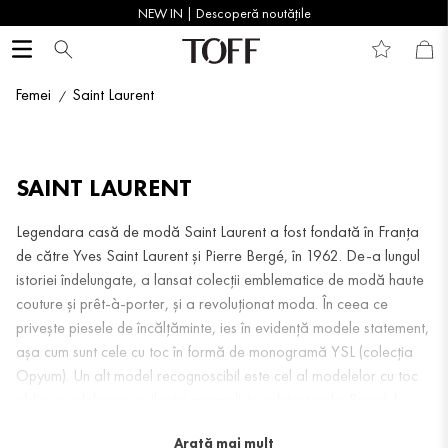
NEW IN | Descoperă noutățile
Femei
Saint Laurent
SAINT LAURENT
Legendara casă de modă Saint Laurent a fost fondată în Franța
de către Yves Saint Laurent și Pierre Bergé, în 1962. De-a lungul
istoriei îndelungate, a lansat colecții emblematice de modă haute
couture și prêt-à-porter, și a revoluționat moda. În ceea ce
privește piesele de încălțăminte, ies în evidență modele statement,
așa cum sunt cele cu toc în formă de monogramă YSL (colecția
Opyum). Un alt model recognoscibil este cel al modelelor cu toc
oblic, o celebrare a siluetei minimaliste arhitecturale. Brandul
Saint Laurent experimentează și pune în valoare diverse stiluri:
Arată mai mult
estetică edgy, modele atemporale de slingback, note senzuale și