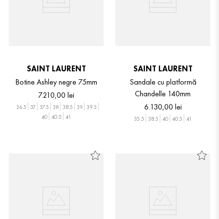
SAINT LAURENT
SAINT LAURENT
Botine Ashley negre 75mm
Sandale cu platformă
Chandelle 140mm
7
.
210
,
00
lei
6
.
130
,
00
lei
36.5
37
37.5
38
38.5
39
39.5
40
40.5
41
35.5
38.5
40
40.5
41