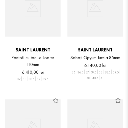
SAINT LAURENT
SAINT LAURENT
Pantofi cu toc Le Loafer
Saboți Opyum fucsia 85mm
110mm
6
.
140
,
00
lei
6
.
410
,
00
lei
36
36.5
37
37.5
38
38.5
39.5
40
40.5
41
37
38
38.5
39
39.5