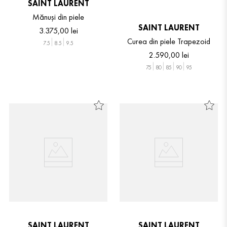
SAINT LAURENT
Mănuși din piele
SAINT LAURENT
3
.
375
,
00
lei
Curea din piele Trapezoid
7.5
8.5
9.5
2
.
590
,
00
lei
75
80
85
90
95
SAINT LAURENT
SAINT LAURENT