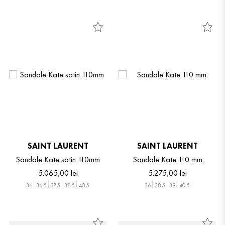
SAINT LAURENT
SAINT LAURENT
Sandale Kate satin 110mm
Sandale Kate 110 mm
5
.
065
,
00
lei
5
.
275
,
00
lei
36
36.5
37.5
38.5
40.5
36
38.5
39
40.5