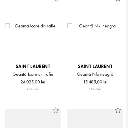
SAINT LAURENT
SAINT LAURENT
Geantă Icare din rafie
Geantă Niki neagră
24
.
025
,
00
lei
15
.
485
,
00
lei
One Size
One Size