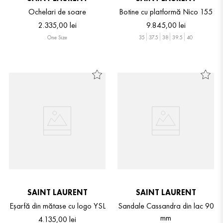
Ochelari de soare
Botine cu platformă Nico 155
2
.
335
,
00
lei
9
.
845
,
00
lei
One Size
35
37.5
38
39.5
40
SAINT LAURENT
SAINT LAURENT
Eșarfă din mătase cu logo YSL
Sandale Cassandra din lac 90
mm
4
.
135
,
00
lei