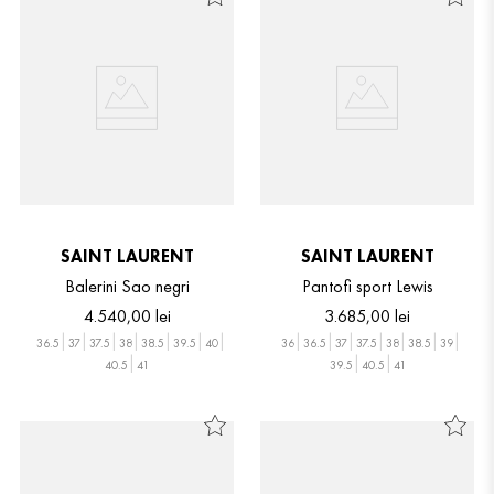
SAINT LAURENT
SAINT LAURENT
Balerini Sao negri
Pantofi sport Lewis
4
.
540
,
00
lei
3
.
685
,
00
lei
36.5
37
37.5
38
38.5
39.5
40
36
36.5
37
37.5
38
38.5
39
40.5
41
39.5
40.5
41