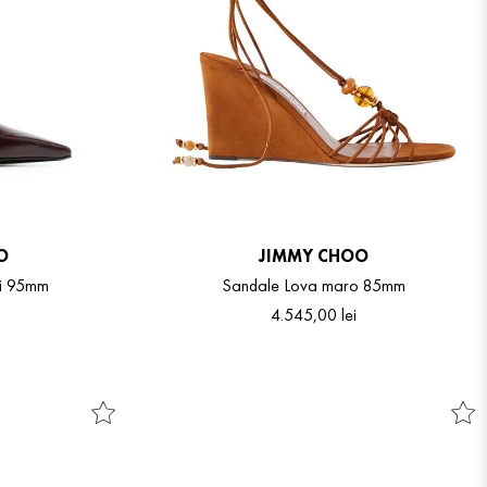
O
JIMMY CHOO
ci 95mm
Sandale Lova maro 85mm
4
.
545
,
00
lei
5
39
39.5
36
36.5
37
37.5
38
38.5
39.5
40