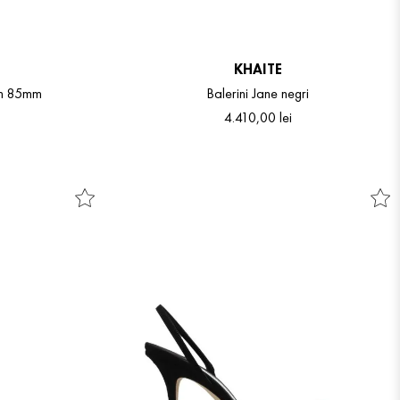
KHAITE
am 85mm
Balerini Jane negri
4
.
410
,
00
lei
38
39
40
41