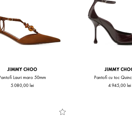
JIMMY CHOO
JIMMY CHO
Pantofi Lauri maro 50mm
Pantofi cu toc Quin
5
.
080
,
00
lei
4
.
945
,
00
lei
36.5
37
37.5
38
38.5
39
41
36
36.5
37
37.5
38
38.