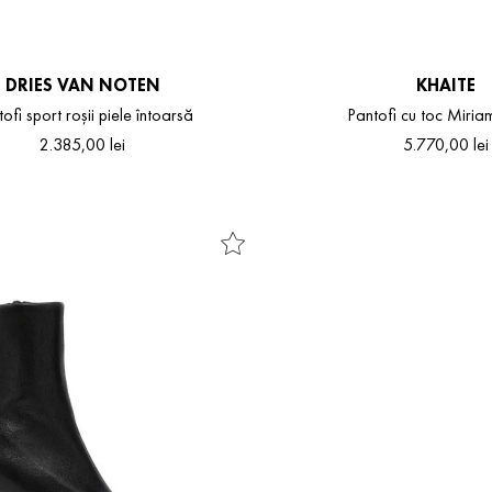
DRIES VAN NOTEN
KHAITE
ofi sport roșii piele întoarsă
Pantofi cu toc Miri
2
.
385
,
00
lei
5
.
770
,
00
lei
36
37
38
39
40
41
37
38
39
40