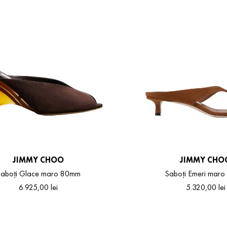
JIMMY CHOO
JIMMY CHO
aboți Glace maro 80mm
Saboți Emeri mar
6
.
925
,
00
lei
5
.
320
,
00
lei
36.5
37
37.5
38
38.5
36.5
37.5
38
38