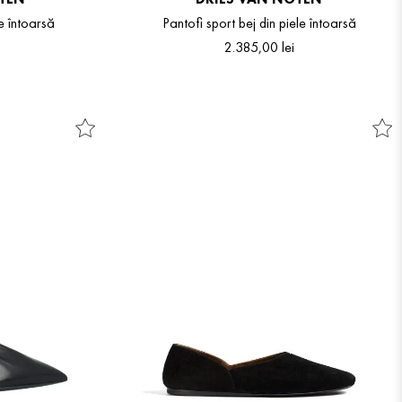
le întoarsă
Pantofi sport bej din piele întoarsă
2
.
385
,
00
lei
41
36
37
38
39
40
41