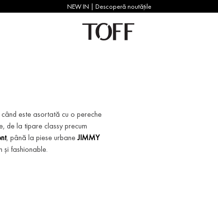
| Descoperă noutățile
ci când este asortată cu o pereche
e, de la tipare classy precum
ent
, până la piese urbane
JIMMY
h și fashionable.