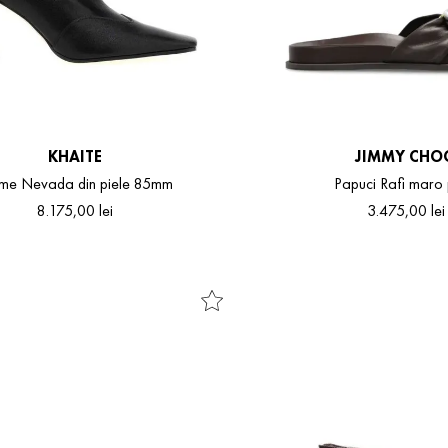
KHAITE
JIMMY CHO
me Nevada din piele 85mm
Papuci Rafi maro 
8
.
175
,
00
lei
3
.
475
,
00
lei
37
38
39
40
41
37
37.5
38
38.5
3