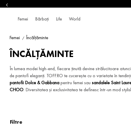
NEW IN 
Femei
Bărbați
Life
World
Femei
Încălțăminte
ÎNCĂLȚĂMINTE
În lumea modei high-end, fiecare ținută devine strălucitoare atun
de pantofi eleganți. TOFF.RO te cucerește cu o varietate în tendinț
pantofii Dolce & Gabbana
pentru femei sau
sandalele Saint Laur
CHOO
. Diversitatea și exclusivitatea te definesc într-un mod stylis
Filtre