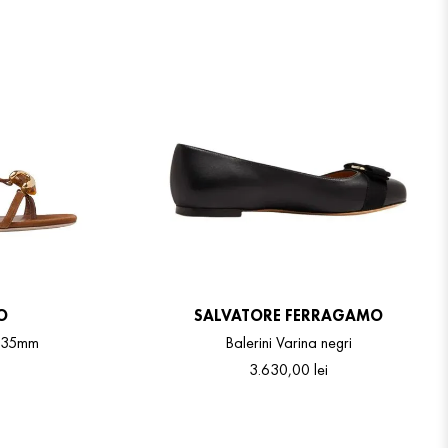
O
SALVATORE FERRAGAMO
o 35mm
Balerini Varina negri
3
.
630
,
00
lei
.5
6.5
7
7.5
8
8.5
9
9.5
10.5