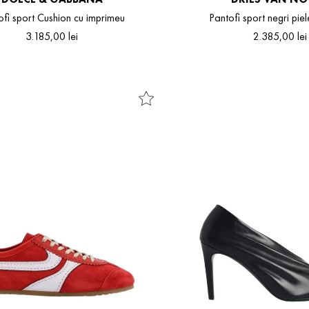
ofi sport Cushion cu imprimeu
Pantofi sport negri pie
3
.
185
,
00
lei
2
.
385
,
00
lei
37
37.5
38
38.5
39
39.5
40
36
37
38
39
40