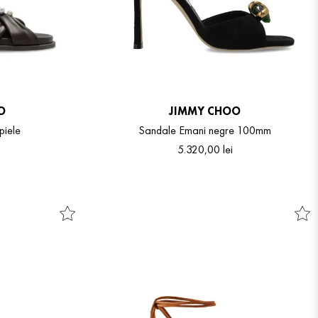
O
JIMMY CHOO
piele
Sandale Emani negre 100mm
5
.
320
,
00
lei
9
41
36
36.5
37
37.5
38
38.5
39