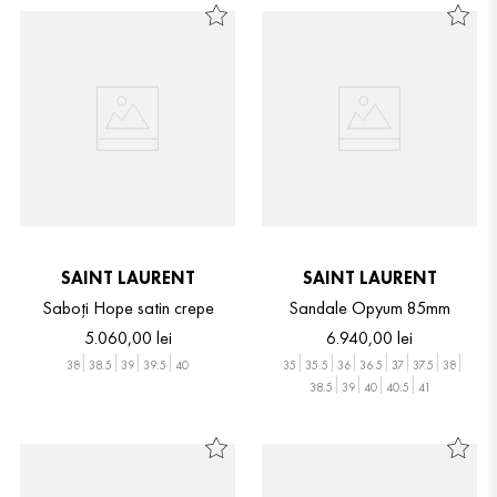
SAINT LAURENT
SAINT LAURENT
Saboți Hope satin crepe
Sandale Opyum 85mm
5
.
060
,
00
lei
6
.
940
,
00
lei
38
38.5
39
39.5
40
35
35.5
36
36.5
37
37.5
38
38.5
39
40
40.5
41