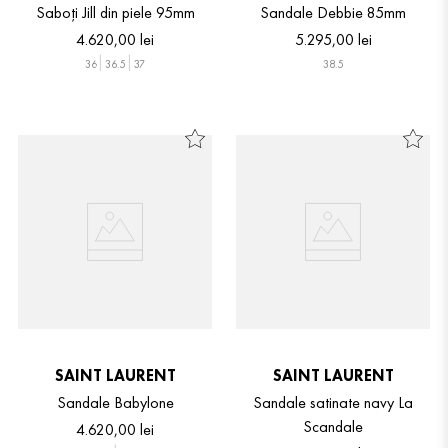
Saboți Jill din piele 95mm
Sandale Debbie 85mm
4
.
620
,
00
lei
5
.
295
,
00
lei
36
36.5
37
38.5
SAINT LAURENT
SAINT LAURENT
Sandale Babylone
Sandale satinate navy La
Scandale
4
.
620
,
00
lei