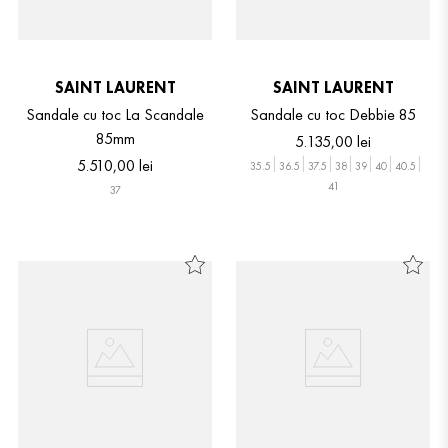
SAINT LAURENT
SAINT LAURENT
Sandale cu toc La Scandale
Sandale cu toc Debbie 85
85mm
5
.
135
,
00
lei
5
.
510
,
00
lei
35.5
36.5
37.5
38
39
40
40.5
41
37