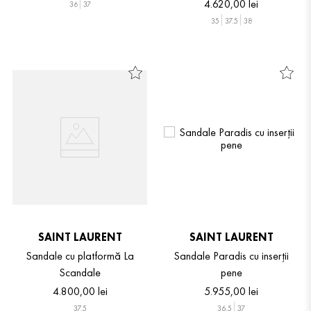
4
.
620
,
00
lei
36
37
35
37.5
38
SAINT LAURENT
SAINT LAURENT
Sandale cu platformă La
Sandale Paradis cu inserții
Scandale
pene
4
.
800
,
00
lei
5
.
955
,
00
lei
37.5
36.5
37