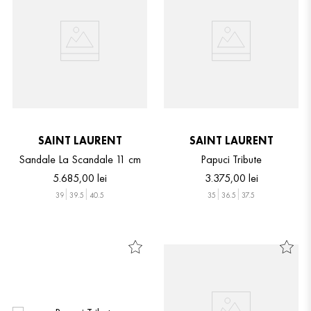
SAINT LAURENT
SAINT LAURENT
Sandale La Scandale 11 cm
Papuci Tribute
5
.
685
,
00
lei
3
.
375
,
00
lei
39
39.5
40.5
35
36.5
37.5