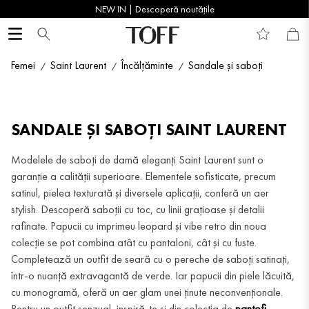
NEW IN | Descoperă noutățile
Femei
Saint Laurent
Încălțăminte
Sandale și saboți
SANDALE ȘI SABOȚI SAINT LAURENT
Modelele de saboți de damă eleganți Saint Laurent sunt o
garanție a calității superioare. Elementele sofisticate, precum
satinul, pielea texturată și diversele aplicații, conferă un aer
stylish. Descoperă saboții cu toc, cu linii grațioase și detalii
rafinate. Papucii cu imprimeu leopard și vibe retro din noua
colecție se pot combina atât cu pantaloni, cât și cu fuste.
Completează un outfit de seară cu o pereche de saboți satinați,
într-o nuanță extravagantă de verde. Iar papucii din piele lăcuită,
cu monogramă, oferă un aer glam unei ținute neconvenționale.
Pentru un outfit senzual, inspiră-te și din colecția de
pantofi