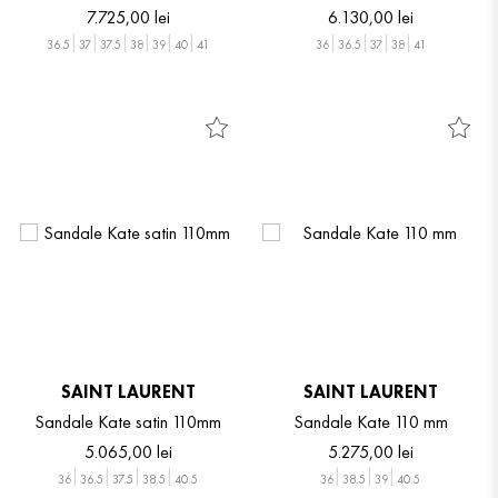
7
.
725
,
00
lei
6
.
130
,
00
lei
36.5
37
37.5
38
39
40
41
36
36.5
37
38
41
SAINT LAURENT
SAINT LAURENT
Sandale Kate satin 110mm
Sandale Kate 110 mm
5
.
065
,
00
lei
5
.
275
,
00
lei
36
36.5
37.5
38.5
40.5
36
38.5
39
40.5