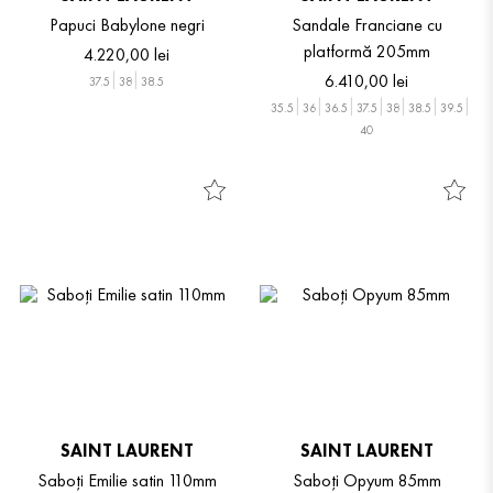
Papuci Babylone negri
Sandale Franciane cu
platformă 205mm
4
.
220
,
00
lei
6
.
410
,
00
lei
37.5
38
38.5
35.5
36
36.5
37.5
38
38.5
39.5
40
SAINT LAURENT
SAINT LAURENT
Saboți Emilie satin 110mm
Saboți Opyum 85mm