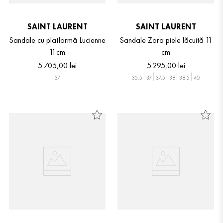
SAINT LAURENT
SAINT LAURENT
Sandale cu platformă Lucienne
Sandale Zora piele lăcuită 11
11cm
cm
5
.
705
,
00
lei
5
.
295
,
00
lei
37
35.5
37
37.5
38
38.5
40