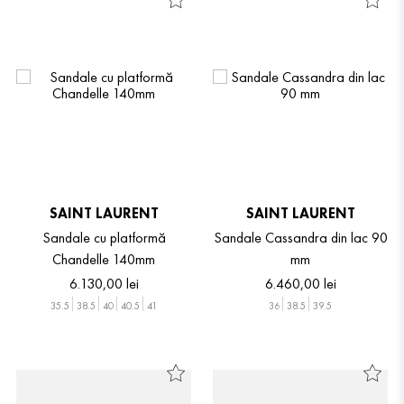
SAINT LAURENT
SAINT LAURENT
Sandale cu platformă
Sandale Cassandra din lac 90
Chandelle 140mm
mm
6
.
130
,
00
lei
6
.
460
,
00
lei
35.5
38.5
40
40.5
41
36
38.5
39.5