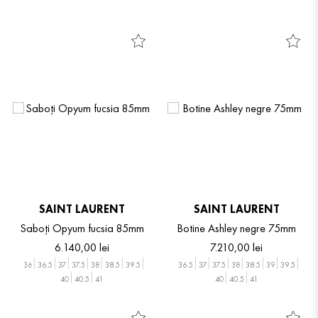
SAINT LAURENT
SAINT LAURENT
Saboți Opyum fucsia 85mm
Botine Ashley negre 75mm
6
.
140
,
00
lei
7
.
210
,
00
lei
36
36.5
37
37.5
38
38.5
39.5
36.5
37
37.5
38
38.5
39
39.5
40
40.5
41
40
40.5
41