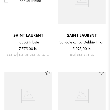
SAINT LAURENT
SAINT LAURENT
Papuci Tribute
Sandale cu toc Debbie 11 cm
7
.
775
,
00
lei
5
.
295
,
00
lei
36.5
37
37.5
38
38.5
39
40
41
35.5
38.5
39.5
40