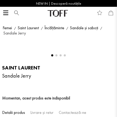
NEW IN | Descoperă noutățile
Femei
Saint Laurent
Încălțăminte
Sandale și saboți
Sandale Jerry
SAINT LAURENT
Sandale Jerry
Momentan, acest produs este indisponibil
Detalii produs
Livrare și retur
Contactează-ne