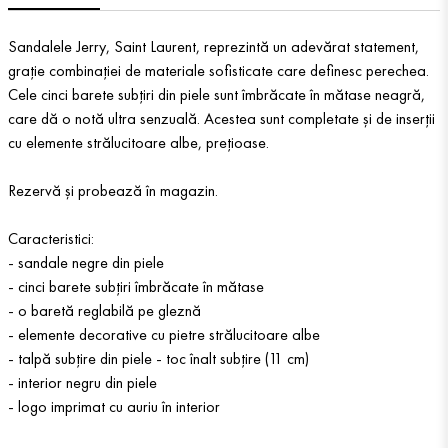
Sandalele Jerry, Saint Laurent, reprezintă un adevărat statement,
grație combinației de materiale sofisticate care definesc perechea.
Cele cinci barete subțiri din piele sunt îmbrăcate în mătase neagră,
care dă o notă ultra senzuală. Acestea sunt completate și de inserții
cu elemente strălucitoare albe, prețioase.
Rezervă și probează în magazin.
Caracteristici:
- sandale negre din piele
- cinci barete subțiri îmbrăcate în mătase
- o baretă reglabilă pe gleznă
- elemente decorative cu pietre strălucitoare albe
- talpă subțire din piele - toc înalt subțire (11 cm)
- interior negru din piele
- logo imprimat cu auriu în interior