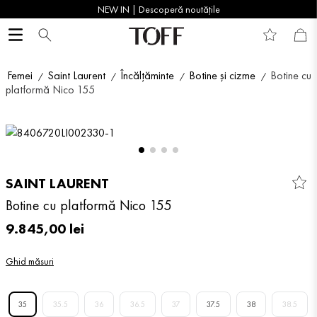
NEW IN | Descoperă noutățile
Femei
Saint Laurent
Încălțăminte
Botine și cizme
Botine cu
platformă Nico 155
SAINT LAURENT
Botine cu platformă Nico 155
9
.
845
,
00
lei
Ghid măsuri
35
35.5
36
36.5
37
37.5
38
38.5