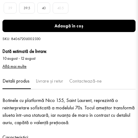
39
39.5
40
40.5
Adaugă în coș
SKU
:
8406720LI002330
Dată estimată de livrare:
10 august
-
12 august
Află mai multe
Detalii produs
Livrare și retur
Contactează-ne
Botinele cu platformă Nico 155, Saint Laurent, reprezintă o
reinterpretare sofisticată a modelului 70s. Tocul amețitor transformă
silueta într-una statuară, iar nuanța de maro în contrast cu detaliul
auriu, capătă o valență prețioasă.
Caracteristici: