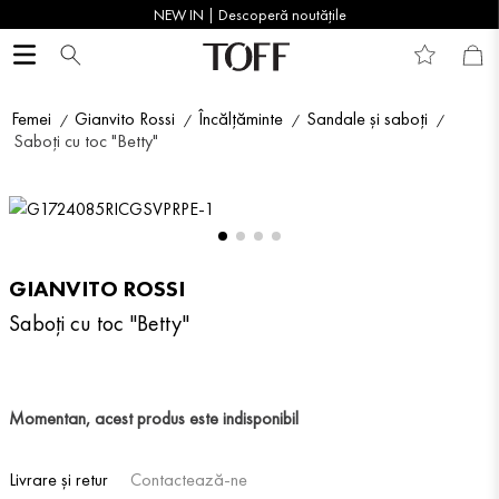
NEW IN | Descoperă noutățile
Femei
Gianvito Rossi
Încălțăminte
Sandale și saboți
Saboți cu toc "Betty"
GIANVITO ROSSI
Saboți cu toc "Betty"
Momentan, acest produs este indisponibil
Livrare și retur
Contactează-ne