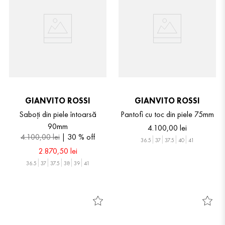
GIANVITO ROSSI
GIANVITO ROSSI
Saboți din piele întoarsă
Pantofi cu toc din piele 75mm
90mm
4
.
100
,
00
lei
4
.
100
,
00
lei
30 %
off
36.5
37
37.5
40
41
2
.
870
,
50
lei
36.5
37
37.5
38
39
41