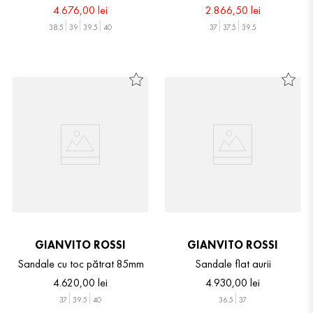
4
.
676
,
00
lei
2
.
866
,
50
lei
38.5
39
39.5
40
37
37.5
39.5
GIANVITO ROSSI
GIANVITO ROSSI
Sandale cu toc pătrat 85mm
Sandale flat aurii
4
.
620
,
00
lei
4
.
930
,
00
lei
37
39.5
40
36.5
37