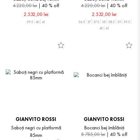
4
.
220
,
00
lei
40 %
off
4
.
220
,
00
lei
40 %
off
2
.
532
,
00
lei
2
.
532
,
00
lei
39.5
40
41
36.5
37
37.5
38
38.5
39
39.5
40
41
GIANVITO ROSSI
GIANVITO ROSSI
Saboți negri cu platformă
Bocanci bej îmblăniți
8
.
785
,
00
lei
40 %
off
85mm