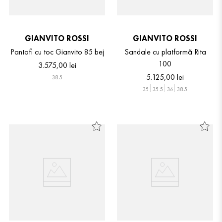
GIANVITO ROSSI
GIANVITO ROSSI
Pantofi cu toc Gianvito 85 bej
Sandale cu platformă Rita
100
3
.
575
,
00
lei
5
.
125
,
00
lei
38.5
35
35.5
36
38.5