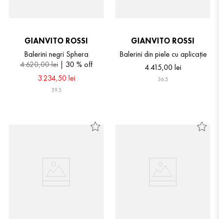
GIANVITO ROSSI
GIANVITO ROSSI
Balerini negri Sphera
Balerini din piele cu aplicație
4
.
620
,
00
lei
30 %
off
4
.
415
,
00
lei
3
.
234
,
50
lei
36.5
39.5