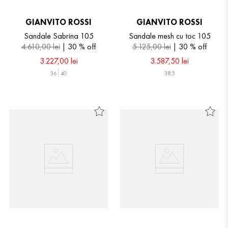
GIANVITO ROSSI
GIANVITO ROSSI
Sandale Sabrina 105
Sandale mesh cu toc 105
4
.
610
,
00
lei
30 %
off
5
.
125
,
00
lei
30 %
off
3
.
227
,
00
lei
3
.
587
,
50
lei
36
40
38.5