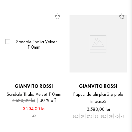
GIANVITO ROSSI
GIANVITO ROSSI
Sandale Thalia Velvet 110mm
Papuci detalii plasă și piele
4
.
620
,
00
lei
30 %
off
întoarsă
3
.
234
,
00
lei
3
.
580
,
00
lei
40
36.5
37
37.5
38
38.5
39
40
41