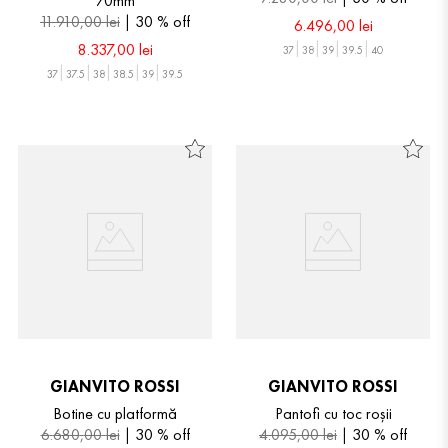
70mm
11
.
910
,
00
lei
30 %
off
6
.
496
,
00
lei
8
.
337
,
00
lei
37
38
39
39.5
40
37
37.5
38
38.5
39
39.5
GIANVITO ROSSI
GIANVITO ROSSI
Botine cu platformă
Pantofi cu toc roșii
6
.
680
,
00
lei
30 %
off
4
.
095
,
00
lei
30 %
off