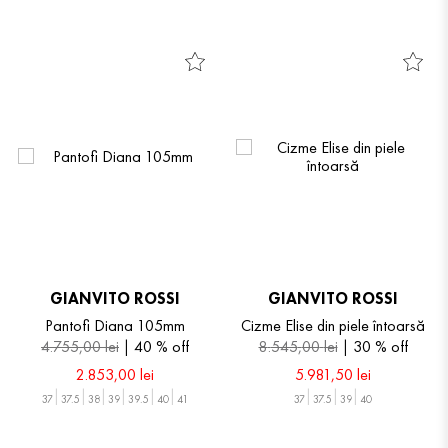
GIANVITO ROSSI
GIANVITO ROSSI
Pantofi Diana 105mm
Cizme Elise din piele întoarsă
4
.
755
,
00
lei
40 %
off
8
.
545
,
00
lei
30 %
off
2
.
853
,
00
lei
5
.
981
,
50
lei
37
37.5
38
39
39.5
40
41
37
37.5
39
40