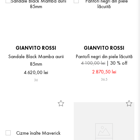
GIANVITO ROSSI
GIANVITO ROSSI
Sandale Black Mamba aurii
Pantofi negri din piele lăcuită
4
.
100
,
00
lei
30 %
off
85mm
2
.
870
,
50
lei
4
.
620
,
00
lei
36.5
36