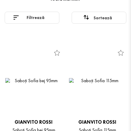
calitate sunt un must-have pentru un stil elegant, minimalist.
Filtrează
GIANVITO ROSSI
GIANVITO ROSSI
Saboți Sofia bej 95mm
Saboți Sofia 115mm