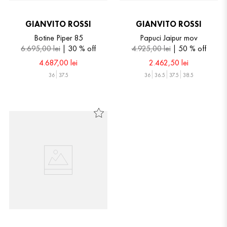
GIANVITO ROSSI
GIANVITO ROSSI
Botine Piper 85
Papuci Jaipur mov
6
.
695
,
00
lei
30 %
off
4
.
925
,
00
lei
50 %
off
4
.
687
,
00
lei
2
.
462
,
50
lei
36
37.5
36
36.5
37.5
38.5