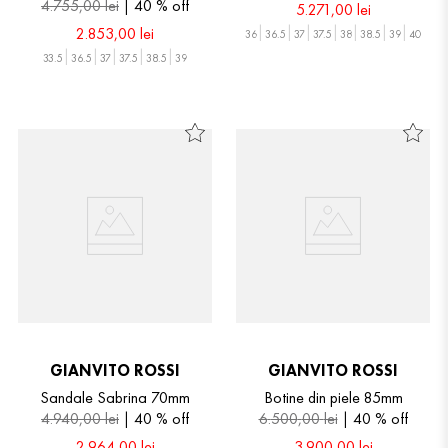
4
.
755
,
00
lei
40 %
off
5
.
271
,
00
lei
2
.
853
,
00
lei
36
36.5
37
37.5
38
38.5
39
40
33.5
36.5
37
37.5
38.5
39
GIANVITO ROSSI
GIANVITO ROSSI
Sandale Sabrina 70mm
Botine din piele 85mm
4
.
940
,
00
lei
40 %
off
6
.
500
,
00
lei
40 %
off
2
.
964
,
00
lei
3
.
900
,
00
lei