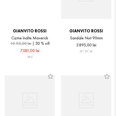
GIANVITO ROSSI
GIANVITO ROSSI
Cizme înalte Maverick
Sandale Nuit 90mm
10
.
115
,
00
lei
30 %
off
3
.
895
,
00
lei
7
.
081
,
00
lei
37
39
41
38.5