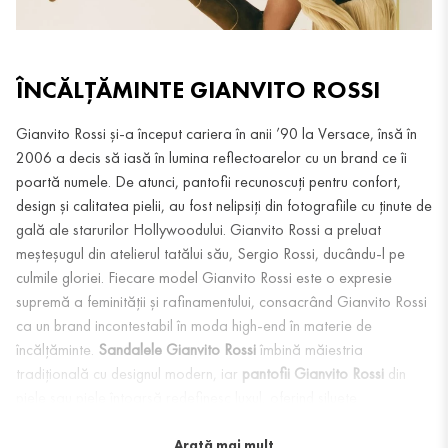
ÎNCĂLȚĂMINTE GIANVITO ROSSI
Gianvito Rossi și-a început cariera în anii ’90 la Versace, însă în
2006 a decis să iasă în lumina reflectoarelor cu un brand ce îi
poartă numele. De atunci, pantofii recunoscuți pentru confort,
design și calitatea pielii, au fost nelipsiți din fotografiile cu ținute de
gală ale starurilor Hollywoodului. Gianvito Rossi a preluat
meșteșugul din atelierul tatălui său, Sergio Rossi, ducându-l pe
culmile gloriei. Fiecare model Gianvito Rossi este o expresie
supremă a feminității și rafinamentului, consacrând Gianvito Rossi
ca un brand incontestabil în moda high-end în materie de
încălțăminte.
Sandalele Gianvito Rossi
îmbină măiestria
tradițională cu designul modern, iar
pantofii Gianvito Rossi
din
piele sau piele întoarsă redefinesc luxul, oferind siluete
confortabile și tocuri elegante. În completare, pentru sezonul rece,
botinele și cizmele Gianvito Rossi
din piele de cea mai înaltă
Arată mai mult