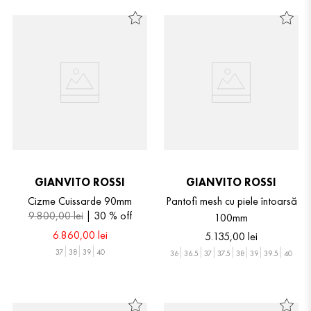
GIANVITO ROSSI
GIANVITO ROSSI
Cizme Cuissarde 90mm
Pantofi mesh cu piele întoarsă
9
.
800
,
00
lei
30 %
off
100mm
6
.
860
,
00
lei
5
.
135
,
00
lei
37
38
39
40
36
36.5
37
37.5
38
39
39.5
40