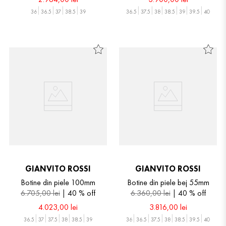
36
36.5
37
38.5
39
36.5
37.5
38
38.5
39
39.5
40
GIANVITO ROSSI
GIANVITO ROSSI
Botine din piele 100mm
Botine din piele bej 55mm
6
.
705
,
00
lei
40 %
off
6
.
360
,
00
lei
40 %
off
4
.
023
,
00
lei
3
.
816
,
00
lei
36.5
37
37.5
38
38.5
39
36
36.5
37.5
38
38.5
39.5
40