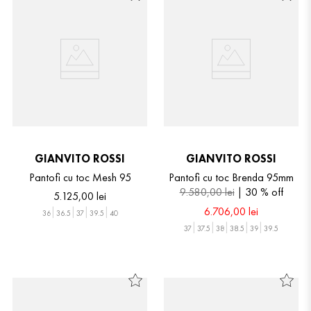
GIANVITO ROSSI
GIANVITO ROSSI
Pantofi cu toc Mesh 95
Pantofi cu toc Brenda 95mm
9
.
580
,
00
lei
30 %
off
5
.
125
,
00
lei
6
.
706
,
00
lei
36
36.5
37
39.5
40
37
37.5
38
38.5
39
39.5