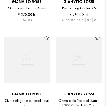
GIANVITO ROSSI
GIANVITO ROSSI
Cizme camel înalte 40mm
Pantofi negri cu toc 85
9
.
270
,
00
lei
4
.
920
,
00
lei
36
37.5
36
37
37.5
38
39
39.5
40
GIANVITO ROSSI
GIANVITO ROSSI
Cizme elegante cu detalii aurii
Cizme piele întoarsă 35mm
9
.
280
,
00
lei
30 %
off