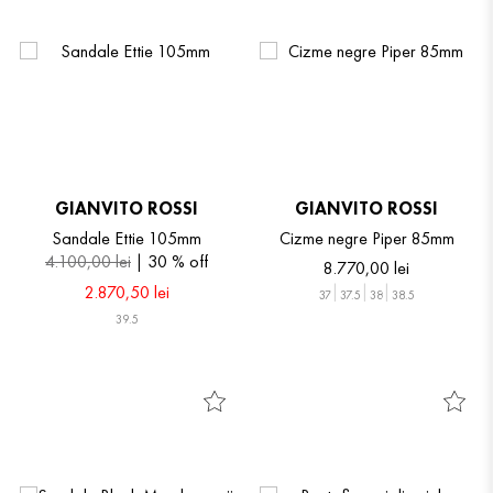
GIANVITO ROSSI
GIANVITO ROSSI
Sandale Ettie 105mm
Cizme negre Piper 85mm
4
.
100
,
00
lei
30 %
off
8
.
770
,
00
lei
2
.
870
,
50
lei
37
37.5
38
38.5
39.5