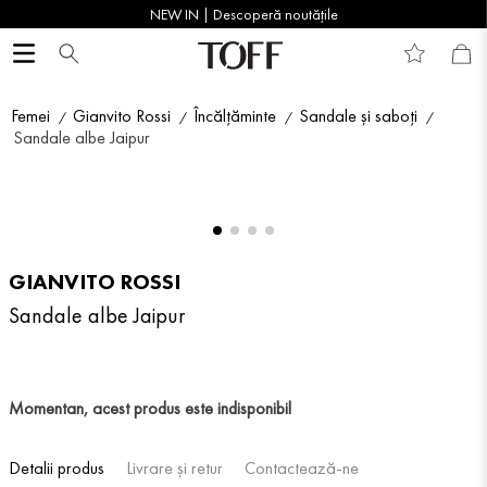
NEW IN | Descoperă noutățile
Femei
Gianvito Rossi
Încălțăminte
Sandale și saboți
Sandale albe Jaipur
GIANVITO ROSSI
Sandale albe Jaipur
Momentan, acest produs este indisponibil
Detalii produs
Livrare și retur
Contactează-ne