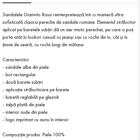
Sandalele Gianvito Rossi reinterpretează într-o manieră ultra
sofisticată clasica pereche de sandale romane. Elementul strălucitor
aplicat pe baretele subțiri dă un aer mistic perechei, pe care o poți
purta atât în lookuri casual cu jeanși sau cu rochii din in, cât și în
ținute de seară, cu rochii lungi din mătase.
Caracteristici:
- sandale albe din piele
- bot rectangular
- două barete subțiri
- aplicație strălucitoare pe barete
- baretă reglabilă pe gleznă
- talpă plată din piele
- interior nude din piele
- logo imprimat cu auriu în interior
Compoziție produs: Piele 100%