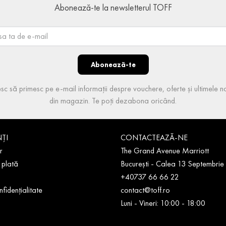
Abonează-te la newsletterul TOFF
Abonează-te
sc să primesc pe e-mail informații despre vouchere, oferte și ultimele no
din magazin. Te poți dezabona oricând.
NȚI
CONTACTEAZĂ-NE
r
The Grand Avenue Marriott
 plată
București - Calea 13 Septembrie
+40737 66 66 22
nfidențialitate
contact@toff.ro
Luni - Vineri: 10:00 - 18:00