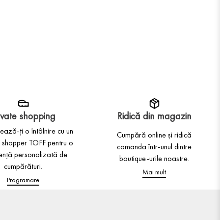
ivate shopping
Ridică din magazin
ază-ți o întâlnire cu un
Cumpără online și ridică
 shopper TOFF pentru o
comanda într-unul dintre
ență personalizată de
boutique-urile noastre.
cumpărături.
Mai mult
Programare