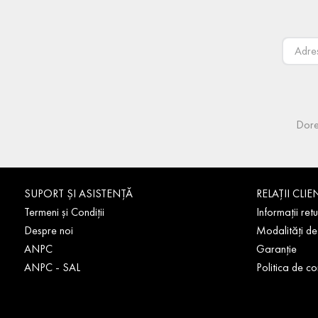
Dore
SUPORT ȘI ASISTENȚĂ
RELAȚII CLIE
Termeni și Condiții
Informații retu
Despre noi
Modalități de
ANPC
Garanție
ANPC - SAL
Politica de co