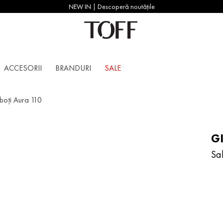
NEW IN | Descoperă noutățile
ACCESORII
BRANDURI
SALE
boți Aura 110
G
Sa