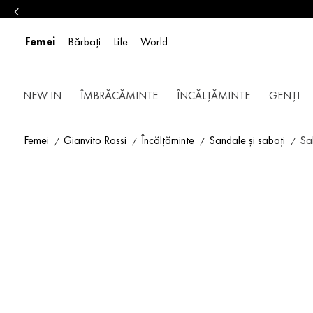
Femei
Bărbați
Life
World
NEW IN
ÎMBRĂCĂMINTE
ÎNCĂLȚĂMINTE
GENȚI
Femei
Gianvito Rossi
Încălțăminte
Sandale și saboți
Sa