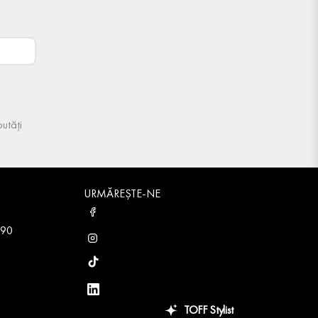
utăți
URMĂREȘTE-NE
 90
TOFF Stylist