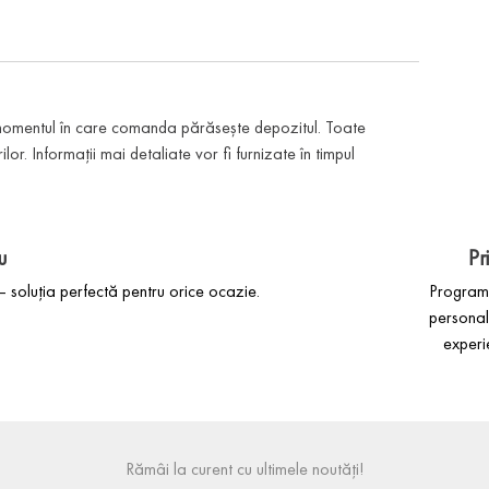
 momentul în care comanda părăsește depozitul. Toate
or. Informații mai detaliate vor fi furnizate în timpul
u
Pr
 soluția perfectă pentru orice ocazie.
Programe
personal
experi
Rămâi la curent cu ultimele noutăți!