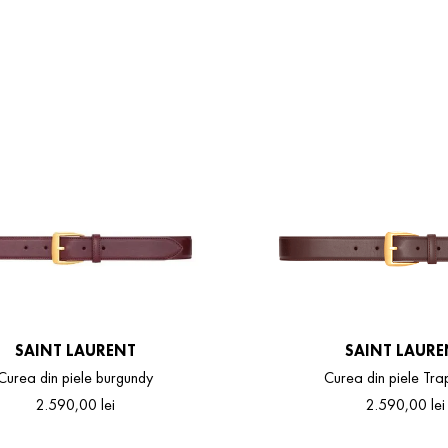
SAINT LAURENT
SAINT LAURE
Curea din piele burgundy
Curea din piele Tr
2
.
590
,
00
lei
2
.
590
,
00
lei
75
80
85
90
95
75
80
85
90
9