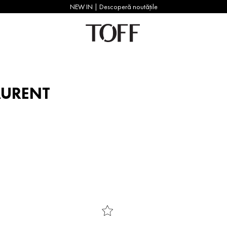
NEW IN | Descoperă noutățile
LAURENT