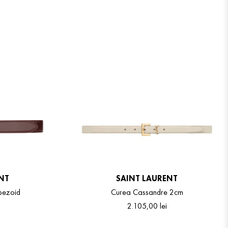
NT
SAINT LAURENT
apezoid
Curea Cassandre 2cm
2
.
105
,
00
lei
5
80