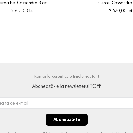
urea bej Cassandre 3 cm
Cercel Cassandra 
2
.
615
,
00
lei
2
.
570
,
00
lei
90
One Size
Rămâi la curent cu ultimele noutăți!
Abonează-te la newsletterul TOFF
Abonează-te