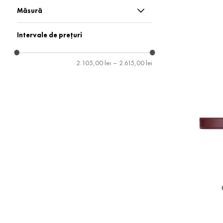
Bijuterii
Măsură
Curele
75
Intervale de prețuri
80
2.105,00 lei
–
2.615,00 lei
85
90
95
One Size