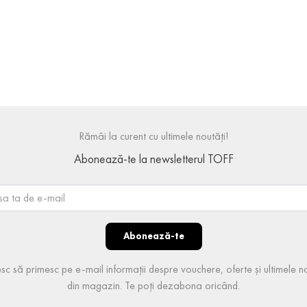
38
39
39
41
Rămâi la curent cu ultimele noutăți!
Abonează-te la newsletterul TOFF
Abonează-te
sc să primesc pe e-mail informații despre vouchere, oferte și ultimele no
din magazin. Te poți dezabona oricând.