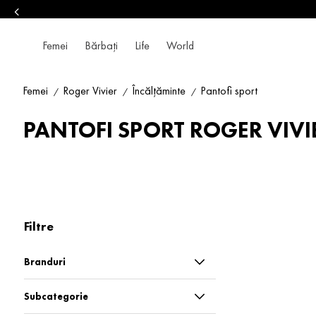
Femei
Bărbați
Life
World
Femei
Roger Vivier
Încălțăminte
Pantofi sport
PANTOFI SPORT ROGER VIVI
Filtre
Branduri
Roger Vivier
Subcategorie