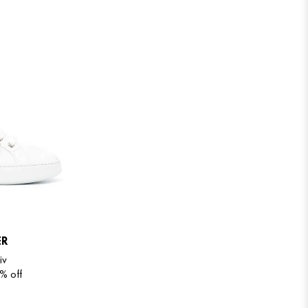
ER
iv
 %
off