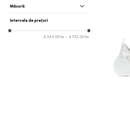
Pantofi sport
Măsură
38
Intervale de prețuri
39
4.543,00 lei
–
4.722,00 lei
41