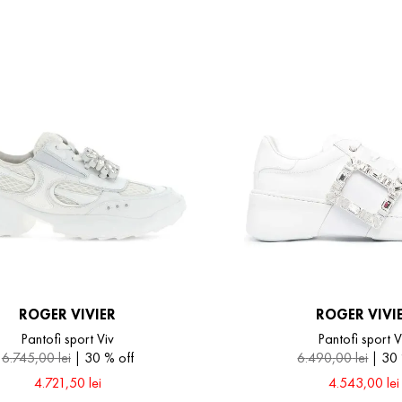
ROGER VIVIER
ROGER VIVI
Pantofi sport Viv
Pantofi sport V
6
.
745
,
00
lei
30 %
off
6
.
490
,
00
lei
30
4
.
721
,
50
lei
4
.
543
,
00
lei