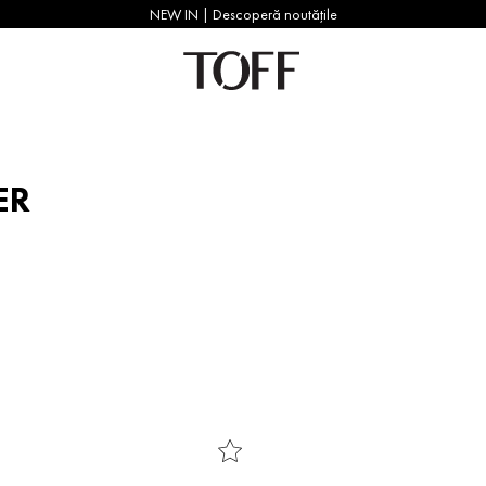
NEW IN | Descoperă noutățile
ER