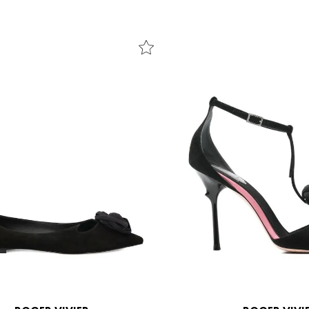
38
39
38.5
39.5
41