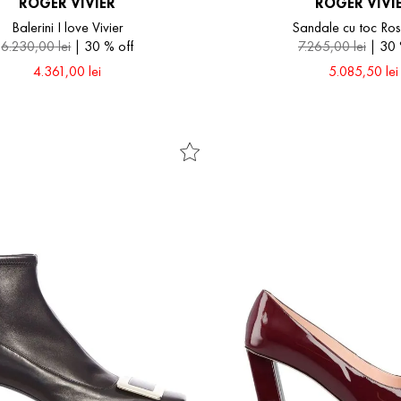
ROGER VIVIER
ROGER VIVI
Balerini I love Vivier
Sandale cu toc Ro
6
.
230
,
00
lei
30 %
off
7
.
265
,
00
lei
30
4
.
361
,
00
lei
5
.
085
,
50
lei
37.5
38
38.5
36.5
37
38
38.5
39