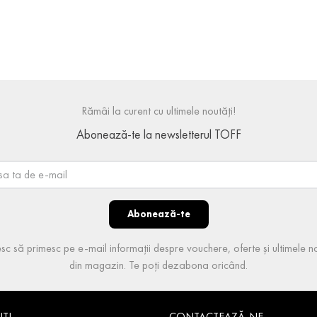
Rămâi la curent cu ultimele noutăți!
Abonează-te la newsletterul TOFF
Abonează-te
sc să primesc pe e-mail informații despre vouchere, oferte și ultimele no
din magazin. Te poți dezabona oricând.
NȚI
CONTACTEAZĂ-NE