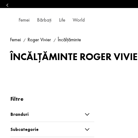
Femei
Bărbați
Life
World
Femei
Roger Vivier
Încălțăminte
ÎNCĂLȚĂMINTE ROGER VIVI
Filtre
Branduri
Roger Vivier
Subcategorie