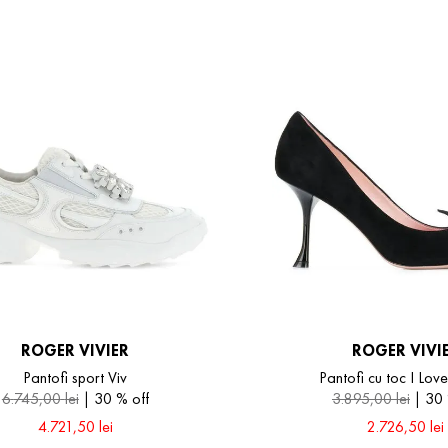
ROGER VIVIER
ROGER VIVI
Pantofi sport Viv
Pantofi cu toc I Lov
6
.
745
,
00
lei
30 %
off
3
.
895
,
00
lei
30
4
.
721
,
50
lei
2
.
726
,
50
lei