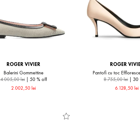
ROGER VIVIER
ROGER VIVI
Balerini Gommettine
Pantofi cu toc Efflore
4
.
005
,
00
lei
50 %
off
8
.
755
,
00
lei
30
2
.
002
,
50
lei
6
.
128
,
50
lei
37
37.5
38
38.5
39
37