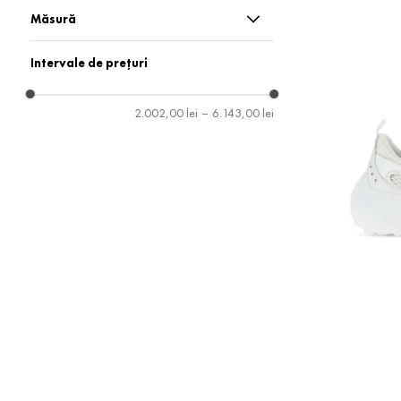
Balerini
Măsură
Botine
36
Intervale de prețuri
Ghete
36.5
2.002,00 lei
–
6.143,00 lei
Pantofi cu toc
37
Pantofi sport
37.5
Saboți
38
Sandale
38.5
39
39.5
40