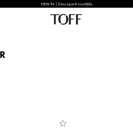
NEW IN | Descoperă noutățile
ER