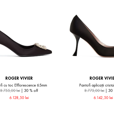
ROGER VIVIER
ROGER VIVI
fi cu toc Efflorescence 65mm
Pantofi aplicații cris
8
.
755
,
00
lei
30 %
off
8
.
775
,
00
lei
30
6
.
128
,
50
lei
6
.
142
,
50
lei
36.5
38
38.5
39
39.5
40