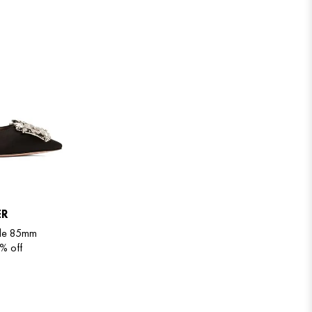
ER
tale 85mm
 %
off
40.5