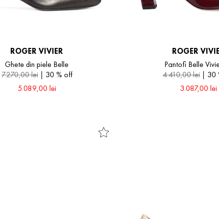
ROGER VIVIER
ROGER VIVI
Ghete din piele Belle
Pantofi Belle Vivi
7
.
270
,
00
lei
30 %
off
4
.
410
,
00
lei
30
5
.
089
,
00
lei
3
.
087
,
00
lei
36
36.5
37.5
39.5
40
41
40