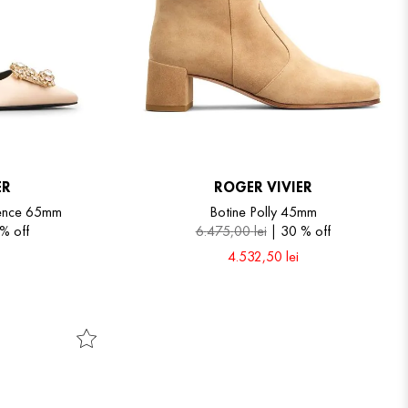
ER
ROGER VIVIER
scence 65mm
Botine Polly 45mm
 %
off
6
.
475
,
00
lei
30 %
off
4
.
532
,
50
lei
39
39.5
40