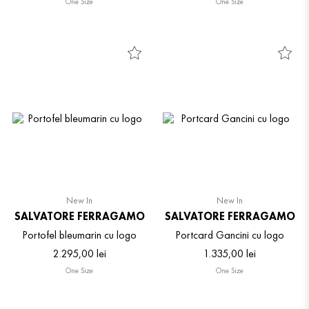
One Size
One Size
New In
New In
SALVATORE FERRAGAMO
SALVATORE FERRAGAMO
Portofel bleumarin cu logo
Portcard Gancini cu logo
2
.
295
,
00
lei
1
.
335
,
00
lei
One Size
One Size