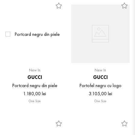
New In
New In
GUCCI
GUCCI
Portcard negru din piele
Portofel negru cu logo
1
.
180
,
00
lei
3
.
105
,
00
lei
One Size
One Size