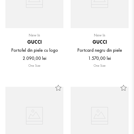
New In
New In
GUCCI
GUCCI
Portofel din piele cu logo
Portcard negru din piele
2
.
090
,
00
lei
1
.
570
,
00
lei
One Size
One Size