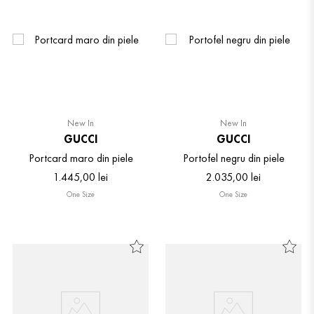
New In
New In
GUCCI
GUCCI
Portcard maro din piele
Portofel negru din piele
1
.
445
,
00
lei
2
.
035
,
00
lei
One Size
One Size