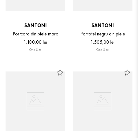
SANTONI
SANTONI
Portcard din piele maro
Portofel negru din piele
1
.
180
,
00
lei
1
.
505
,
00
lei
One Size
One Size