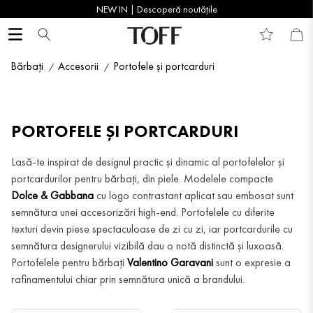
NEW IN | Descoperă noutățile
Bărbați
Accesorii
Portofele și portcarduri
PORTOFELE ȘI PORTCARDURI
Lasă-te inspirat de designul practic și dinamic al portofelelor și
portcardurilor pentru bărbați, din piele. Modelele compacte
Dolce & Gabbana
cu logo contrastant aplicat sau embosat sunt
semnătura unei accesorizări high-end. Portofelele cu diferite
texturi devin piese spectaculoase de zi cu zi, iar portcardurile cu
semnătura designerului vizibilă dau o notă distinctă și luxoasă.
Portofelele pentru bărbați
Valentino Garavani
sunt o expresie a
rafinamentului chiar prin semnătura unică a brandului.