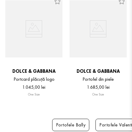
DOLCE & GABBANA
DOLCE & GABBANA
Portcard plăcuță logo
Portofel din piele
1
.
045
,
00
lei
1
.
685
,
00
lei
One Size
One Size
Portofele Bally
Portofele Valen