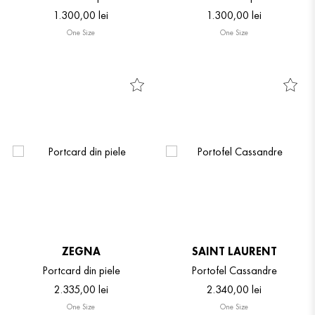
1
.
300
,
00
lei
1
.
300
,
00
lei
One Size
One Size
ZEGNA
SAINT LAURENT
Portcard din piele
Portofel Cassandre
2
.
335
,
00
lei
2
.
340
,
00
lei
One Size
One Size