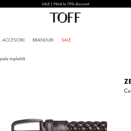
SALE | Până la 70% discount
ACCESORII
BRANDURI
SALE
iele împletită
Z
Cu