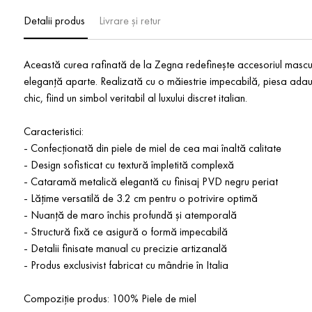
Detalii produs
Livrare și retur
Această curea rafinată de la Zegna redefinește accesoriul masculin
eleganță aparte. Realizată cu o măiestrie impecabilă, piesa adau
chic, fiind un simbol veritabil al luxului discret italian.
Caracteristici:
- Confecționată din piele de miel de cea mai înaltă calitate
- Design sofisticat cu textură împletită complexă
- Cataramă metalică elegantă cu finisaj PVD negru periat
- Lățime versatilă de 3.2 cm pentru o potrivire optimă
- Nuanță de maro închis profundă și atemporală
- Structură fixă ce asigură o formă impecabilă
- Detalii finisate manual cu precizie artizanală
- Produs exclusivist fabricat cu mândrie în Italia
Compoziție produs: 100% Piele de miel