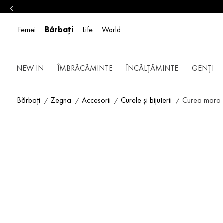
Femei
Bărbați
Life
World
NEW IN
ÎMBRĂCĂMINTE
ÎNCĂLȚĂMINTE
GENȚI
Bărbați
Zegna
Accesorii
Curele și bijuterii
Curea maro p