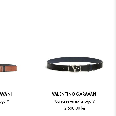
AVANI
VALENTINO GARAVANI
logo V
Curea reversibilă logo V
2
.
550
,
00
lei
100
105
110