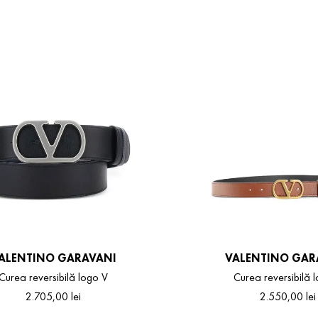
ALENTINO GARAVANI
VALENTINO GAR
Curea reversibilă logo V
Curea reversibilă 
2
.
705
,
00
lei
2
.
550
,
00
lei
105
110
95
105