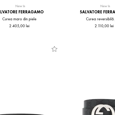
New In
New In
ALVATORE FERRAGAMO
SALVATORE FER
Curea maro din piele
Curea reversibilă 
2
.
405
,
00
lei
2
.
110
,
00
lei
105
115
105
115