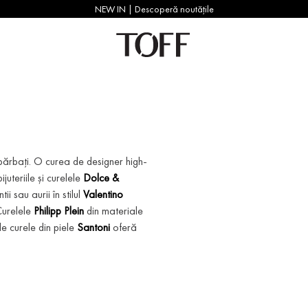
NEW IN | Descoperă noutățile
 bărbați. O curea de designer high-
ijuteriile și curelele
Dolce &
i sau aurii în stilul
Valentino
Curelele
Philipp Plein
din materiale
e curele din piele
Santoni
oferă