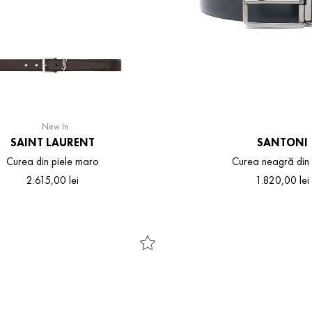
New In
SAINT LAURENT
SANTONI
Curea din piele maro
Curea neagră din 
2
.
615
,
00
lei
1
.
820
,
00
lei
100
105
110
120