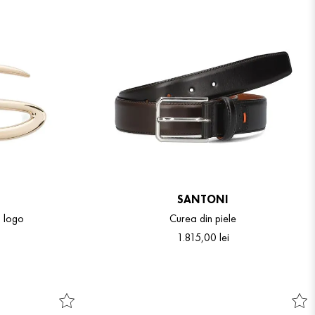
SANTONI
u logo
Curea din piele
1
.
815
,
00
lei
One Size