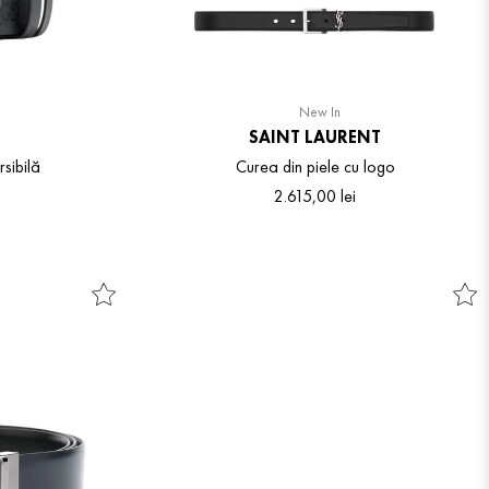
New In
SAINT LAURENT
sibilă
Curea din piele cu logo
2
.
615
,
00
lei
115
95
100
105
110