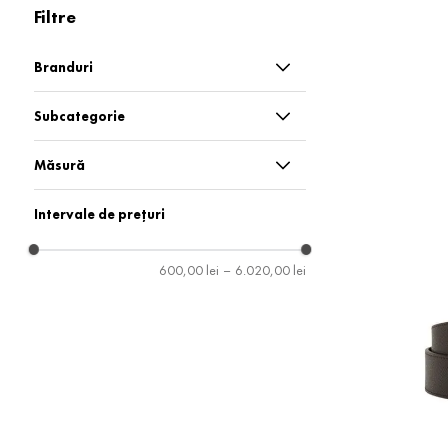
Filtre
Branduri
Casablanca
Subcategorie
Dolce & Gabbana
Bijuterii
Măsură
Gucci
Curele
100
Intervale de prețuri
Paul & Shark
105
600,00 lei
–
6.020,00 lei
Saint Laurent
110
Salvatore Ferragamo
115
Santoni
120
Tateossian
90