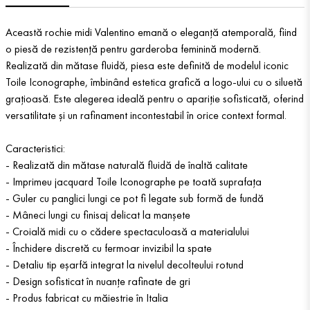
Această rochie midi Valentino emană o eleganță atemporală, fiind
o piesă de rezistență pentru garderoba feminină modernă.
Realizată din mătase fluidă, piesa este definită de modelul iconic
Toile Iconographe, îmbinând estetica grafică a logo-ului cu o siluetă
grațioasă. Este alegerea ideală pentru o apariție sofisticată, oferind
versatilitate și un rafinament incontestabil în orice context formal.
Caracteristici:
- Realizată din mătase naturală fluidă de înaltă calitate
- Imprimeu jacquard Toile Iconographe pe toată suprafața
- Guler cu panglici lungi ce pot fi legate sub formă de fundă
- Mâneci lungi cu finisaj delicat la manșete
- Croială midi cu o cădere spectaculoasă a materialului
- Închidere discretă cu fermoar invizibil la spate
- Detaliu tip eșarfă integrat la nivelul decolteului rotund
- Design sofisticat în nuanțe rafinate de gri
- Produs fabricat cu măiestrie în Italia