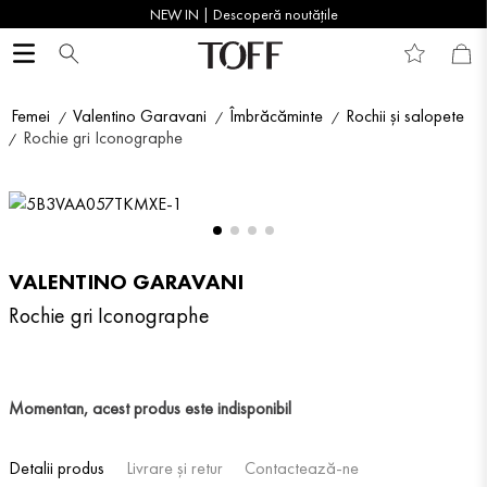
NEW IN | Descoperă noutățile
Femei
Valentino Garavani
Îmbrăcăminte
Rochii și salopete
Rochie gri Iconographe
VALENTINO GARAVANI
Rochie gri Iconographe
Momentan, acest produs este indisponibil
Detalii produs
Livrare și retur
Contactează-ne