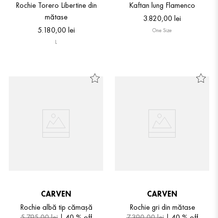
Rochie Torero Libertine din
Kaftan lung Flamenco
mătase
3
.
820
,
00
lei
5
.
180
,
00
lei
One Size
L
CARVEN
CARVEN
Rochie albă tip cămașă
Rochie gri din mătase
5
.
795
,
00
lei
40 %
off
7
.
390
,
00
lei
40 %
off