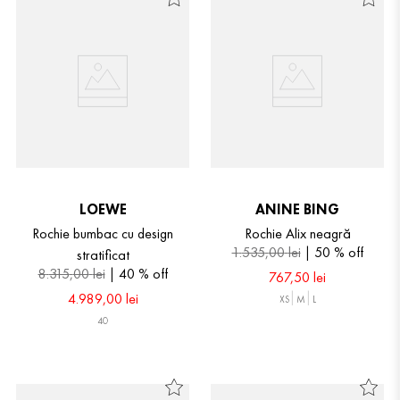
LOEWE
ANINE BING
Rochie bumbac cu design
Rochie Alix neagră
1
.
535
,
00
lei
50 %
off
stratificat
8
.
315
,
00
lei
40 %
off
767
,
50
lei
4
.
989
,
00
lei
XS
M
L
40