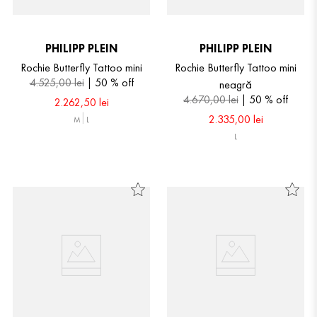
PHILIPP PLEIN
PHILIPP PLEIN
Rochie Butterfly Tattoo mini
Rochie Butterfly Tattoo mini
4
.
525
,
00
lei
50 %
off
neagră
4
.
670
,
00
lei
50 %
off
2
.
262
,
50
lei
2
.
335
,
00
lei
M
L
L