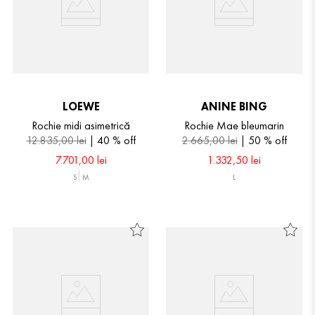
LOEWE
ANINE BING
Rochie midi asimetrică
Rochie Mae bleumarin
12
.
835
,
00
lei
40 %
off
2
.
665
,
00
lei
50 %
off
7
.
701
,
00
lei
1
.
332
,
50
lei
S
M
L