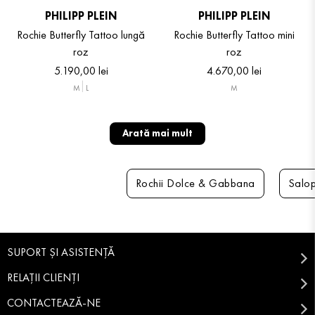
PHILIPP PLEIN
PHILIPP PLEIN
Rochie Butterfly Tattoo lungă
Rochie Butterfly Tattoo mini
roz
roz
5
.
190
,
00
lei
4
.
670
,
00
lei
M
L
M
Arată mai mult
Rochii Dolce & Gabbana
Salop
SUPORT ȘI ASISTENȚĂ
RELAȚII CLIENȚI
CONTACTEAZĂ-NE