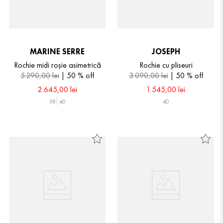
MARINE SERRE
JOSEPH
Rochie midi roșie asimetrică
Rochie cu pliseuri
5
.
290
,
00
lei
50 %
off
3
.
090
,
00
lei
50 %
off
2
.
645
,
00
lei
1
.
545
,
00
lei
38
40
40