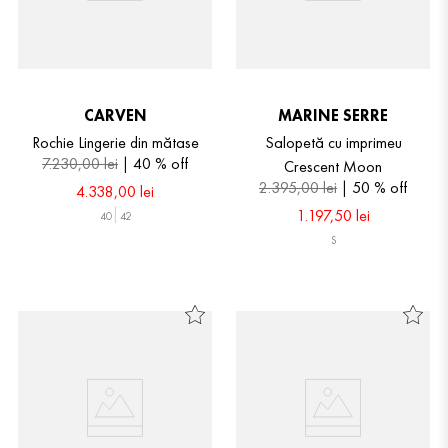
CARVEN
MARINE SERRE
Rochie Lingerie din mătase
Salopetă cu imprimeu
7
.
230
,
00
lei
40 %
off
Crescent Moon
2
.
395
,
00
lei
50 %
off
4
.
338
,
00
lei
1
.
197
,
50
lei
40
42
S