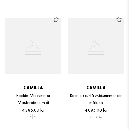
CAMILLA
CAMILLA
Rochie Midsummer
Rochie scurtă Midsummer din
Masterpiece midi
mătase
4
.
885
,
00
lei
4
.
085
,
00
lei
S
M
XS
S
M