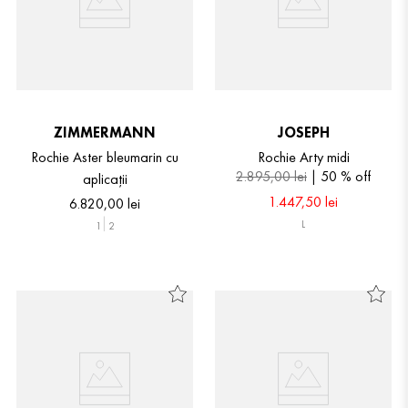
ZIMMERMANN
JOSEPH
Rochie Aster bleumarin cu
Rochie Arty midi
2
.
895
,
00
lei
50 %
off
aplicații
1
.
447
,
50
lei
6
.
820
,
00
lei
L
1
2