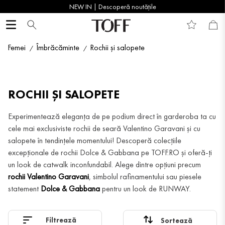
NEW IN | Descoperă noutățile
Femei
Îmbrăcăminte
Rochii și salopete
ROCHII ȘI SALOPETE
Experimentează eleganța de pe podium direct în garderoba ta cu
cele mai exclusiviste rochii de seară Valentino Garavani și cu
salopete în tendințele momentului! Descoperă colecțiile
excepționale de rochii Dolce & Gabbana pe TOFF.RO și oferă-ți
un look de catwalk inconfundabil. Alege dintre opțiuni precum
rochii Valentino Garavani
, simbolul rafinamentului sau piesele
statement
Dolce & Gabbana
pentru un look de RUNWAY.
Filtrează