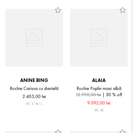
ANINE BING
ALAIA
Rochie Carissa cu dantelă
Rochie Poplin maxi albă
12
.
990
,
00
lei
30 %
off
2
.
405
,
00
lei
9
.
093
,
00
lei
XS
S
M
L
38
40