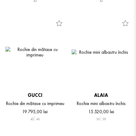
42
42
GUCCI
ALAIA
Rochie din mătase cu imprimeu
Rochie mini albastru închis
19
.
795
,
00
lei
15
.
520
,
00
lei
42
46
36
38