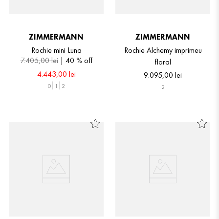
ZIMMERMANN
ZIMMERMANN
Rochie mini Luna
Rochie Alchemy imprimeu
7
.
405
,
00
lei
40 %
off
floral
4
.
443
,
00
lei
9
.
095
,
00
lei
0
1
2
2