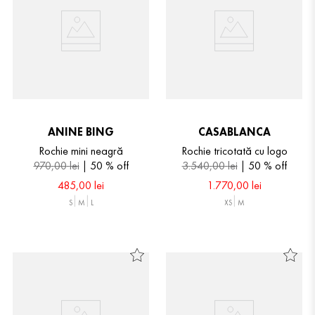
ANINE BING
CASABLANCA
Rochie mini neagră
Rochie tricotată cu logo
970
,
00
lei
50 %
off
3
.
540
,
00
lei
50 %
off
485
,
00
lei
1
.
770
,
00
lei
S
M
L
XS
M