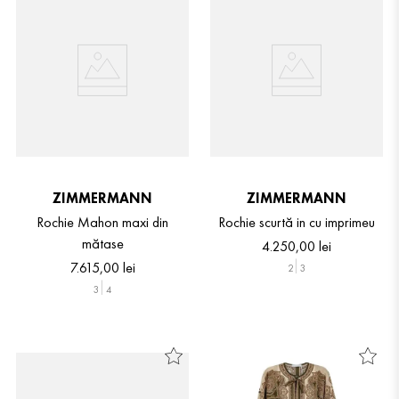
ZIMMERMANN
ZIMMERMANN
Rochie Mahon maxi din
Rochie scurtă in cu imprimeu
mătase
4
.
250
,
00
lei
7
.
615
,
00
lei
2
3
3
4