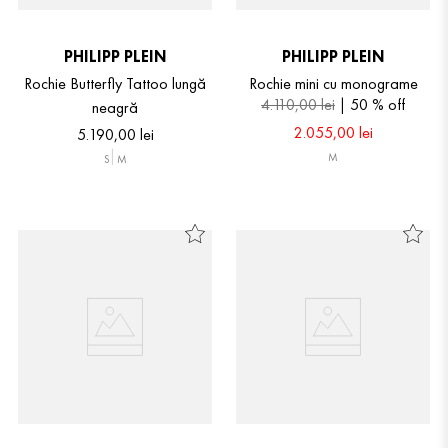
PHILIPP PLEIN
PHILIPP PLEIN
Rochie Butterfly Tattoo lungă
Rochie mini cu monograme
4
.
110
,
00
lei
50 %
off
neagră
2
.
055
,
00
lei
5
.
190
,
00
lei
M
S
M