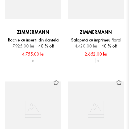
ZIMMERMANN
ZIMMERMANN
Rochie cu inserții din dantelă
Salopetă cu imprimeu floral
7
.
925
,
00
lei
40 %
off
4
.
420
,
00
lei
40 %
off
4
.
755
,
00
lei
2
.
652
,
00
lei
0
1
3