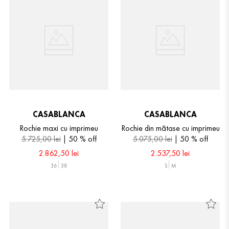
CASABLANCA
CASABLANCA
Rochie maxi cu imprimeu
Rochie din mătase cu imprimeu
5
.
725
,
00
lei
50 %
off
5
.
075
,
00
lei
50 %
off
2
.
862
,
50
lei
2
.
537
,
50
lei
36
38
S
M