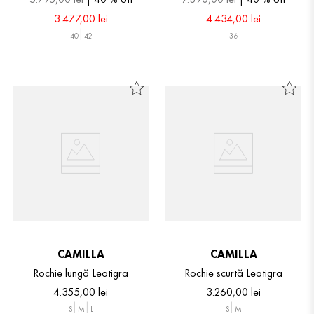
3
.
477
,
00
lei
4
.
434
,
00
lei
40
42
36
CAMILLA
CAMILLA
Rochie lungă Leotigra
Rochie scurtă Leotigra
4
.
355
,
00
lei
3
.
260
,
00
lei
S
M
L
S
M