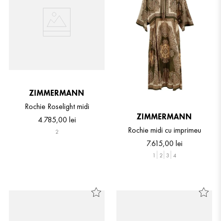
ZIMMERMANN
Rochie Roselight midi
ZIMMERMANN
4
.
785
,
00
lei
Rochie midi cu imprimeu
2
7
.
615
,
00
lei
1
2
3
4