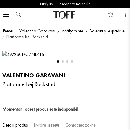
NEW IN | Descoperă noutățile
Femei
Valentino Garavani
Încălțăminte
Balerini și espadrile
Platforme bej Rockstud
VALENTINO GARAVANI
Platforme bej Rockstud
Momentan, acest produs este indisponibil
Detalii produs
Livrare și retur
Contactează-ne