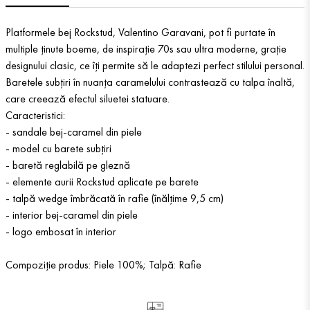
Platformele bej Rockstud, Valentino Garavani, pot fi purtate în
multiple ținute boeme, de inspirație 70s sau ultra moderne, grație
designului clasic, ce îți permite să le adaptezi perfect stilului personal.
Baretele subțiri în nuanța caramelului contrastează cu talpa înaltă,
care creează efectul siluetei statuare.
Caracteristici:
- sandale bej-caramel din piele
- model cu barete subțiri
- baretă reglabilă pe gleznă
- elemente aurii Rockstud aplicate pe barete
- talpă wedge îmbrăcată în rafie (înălțime 9,5 cm)
- interior bej-caramel din piele
- logo embosat în interior
Compoziție produs: Piele 100%; Talpă: Rafie