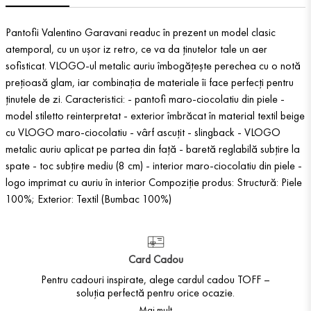
Pantofii Valentino Garavani readuc în prezent un model clasic
atemporal, cu un ușor iz retro, ce va da ținutelor tale un aer
sofisticat. VLOGO-ul metalic auriu îmbogățește perechea cu o notă
prețioasă glam, iar combinația de materiale îi face perfecți pentru
ținutele de zi. Caracteristici: - pantofi maro-ciocolatiu din piele -
model stiletto reinterpretat - exterior îmbrăcat în material textil beige
cu VLOGO maro-ciocolatiu - vârf ascuțit - slingback - VLOGO
metalic auriu aplicat pe partea din față - baretă reglabilă subțire la
spate - toc subțire mediu (8 cm) - interior maro-ciocolatiu din piele -
logo imprimat cu auriu în interior Compoziție produs: Structură: Piele
100%; Exterior: Textil (Bumbac 100%)
Card Cadou
Pentru cadouri inspirate, alege cardul cadou TOFF –
soluția perfectă pentru orice ocazie.
Mai mult