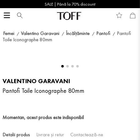
SALE | Până la 70% discount
Femei
Valentino Garavani
Încălțăminte
Pantofi
Pantofi
Toile Iconographe 80mm
VALENTINO GARAVANI
Pantofi Toile Iconographe 80mm
Momentan, acest produs este indisponibil
Detalii produs
Livrare și retur
Contactează-ne