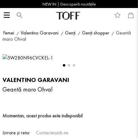
NEW IN | Descoperă noutățile
Femei
Valentino Garavani
Genți
Genți shopper
Geantă
maro Ohval
VALENTINO GARAVANI
Geantă maro Ohval
Momentan, acest produs este indisponibil
Livrare și retur
Contactează-ne