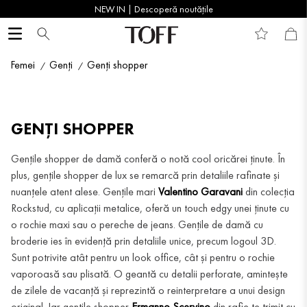
NEW IN | Descoperă noutățile
Femei
Genți
Genți shopper
GENȚI SHOPPER
Gențile shopper de damă conferă o notă cool oricărei ținute. În
plus, gențile shopper de lux se remarcă prin detaliile rafinate și
nuanțele atent alese. Gențile mari
Valentino Garavani
din colecția
Rockstud, cu aplicații metalice, oferă un touch edgy unei ținute cu
o rochie maxi sau o pereche de jeans. Gențile de damă cu
broderie ies în evidență prin detaliile unice, precum logoul 3D.
Sunt potrivite atât pentru un look office, cât și pentru o rochie
vaporoasă sau plisată. O geantă cu detalii perforate, amintește
de zilele de vacanță și reprezintă o reinterpretare a unui design
original. Iar gențile shopper
Ermanno Scervino
din rafie te trimit cu