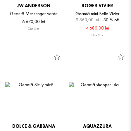
JW ANDERSON
ROGER VIVIER
Geantă Messenger verde
Geantă mini Belle Vivier
9
.
360
,
00
lei
50 %
off
6
.
670
,
00
lei
4
.
680
,
00
lei
One Size
One Size
DOLCE & GABBANA
AQUAZZURA