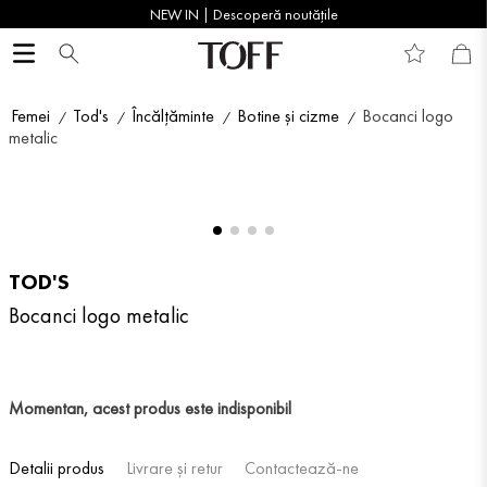
NEW IN | Descoperă noutățile
Femei
Tod's
Încălțăminte
Botine și cizme
Bocanci logo
metalic
TOD'S
Bocanci logo metalic
Momentan, acest produs este indisponibil
Detalii produs
Livrare și retur
Contactează-ne