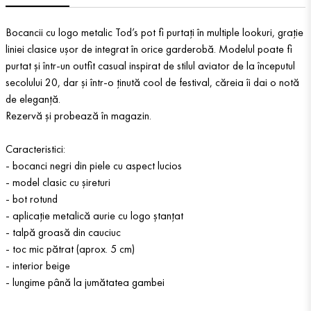
Bocancii cu logo metalic Tod’s pot fi purtați în multiple lookuri, grație
liniei clasice ușor de integrat în orice garderobă. Modelul poate fi
purtat și într-un outfit casual inspirat de stilul aviator de la începutul
secolului 20, dar și într-o ținută cool de festival, căreia îi dai o notă
de eleganță.
Rezervă și probează în magazin.
Caracteristici:
- bocanci negri din piele cu aspect lucios
- model clasic cu șireturi
- bot rotund
- aplicație metalică aurie cu logo ștanțat
- talpă groasă din cauciuc
- toc mic pătrat (aprox. 5 cm)
- interior beige
- lungime până la jumătatea gambei