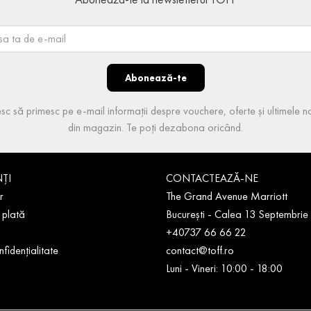
Abonează-te
sc să primesc pe e-mail informații despre vouchere, oferte și ultimele no
din magazin. Te poți dezabona oricând.
NȚI
CONTACTEAZĂ-NE
r
The Grand Avenue Marriott
 plată
București - Calea 13 Septembrie
+40737 66 66 22
nfidențialitate
contact@toff.ro
Luni - Vineri: 10:00 - 18:00