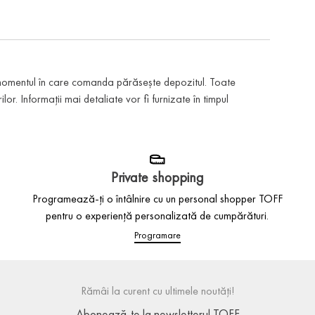
 momentul în care comanda părăsește depozitul. Toate
or. Informații mai detaliate vor fi furnizate în timpul
Private shopping
Programează-ți o întâlnire cu un personal shopper TOFF
pentru o experiență personalizată de cumpărături.
Programare
Rămâi la curent cu ultimele noutăți!
Abonează-te la newsletterul TOFF