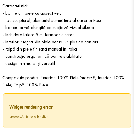
Caracteristici:
- botine din piele cu aspect velur
- toc sculptural, elementul semnătură al casei Si Rossi
- bot cu formă alungită ce subțiază vizual silueta
- închidere laterală cu fermoar discret
- interior integral din piele pentru un plus de confort
- talpă din piele finisată manual în Italia
- construcție ergonomică pentru stabilitate
- design minimalist și versatil
Compoziție produs: Exterior: 100% Piele întoarsă; Interior: 100%
Piele; Talpă: 100% Piele
Widget rendering error
r.replaceAll is not a function