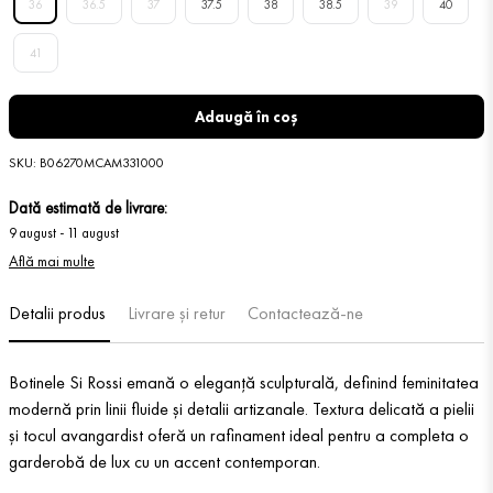
36
36.5
37
37.5
38
38.5
39
40
41
Adaugă în coș
SKU
:
B06270MCAM331000
Dată estimată de livrare:
9 august
-
11 august
Află mai multe
Detalii produs
Livrare și retur
Contactează-ne
Botinele Si Rossi emană o eleganță sculpturală, definind feminitatea
modernă prin linii fluide și detalii artizanale. Textura delicată a pielii
și tocul avangardist oferă un rafinament ideal pentru a completa o
garderobă de lux cu un accent contemporan.