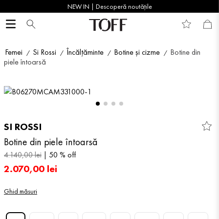
NEW IN | Descoperă noutățile
Femei
Si Rossi
Încălțăminte
Botine și cizme
Botine din
piele întoarsă
SI ROSSI
Botine din piele întoarsă
4
.
140
,
00
lei
50 %
off
2
.
070
,
00
lei
Ghid măsuri