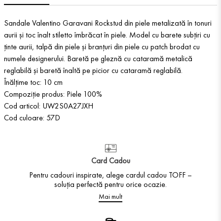
Sandale Valentino Garavani Rockstud din piele metalizată în tonuri
aurii și toc înalt stiletto îmbrăcat în piele. Model cu barete subțiri cu
ținte aurii, talpă din piele și branțuri din piele cu patch brodat cu
numele designerului. Baretă pe gleznă cu cataramă metalică
reglabilă și baretă înaltă pe picior cu cataramă reglabilă.
Înălțime toc: 10 cm
Compoziție produs: Piele 100%
Cod articol: UW2S0A27JXH
Cod culoare: 57D
Card Cadou
Pentru cadouri inspirate, alege cardul cadou TOFF –
soluția perfectă pentru orice ocazie.
Mai mult