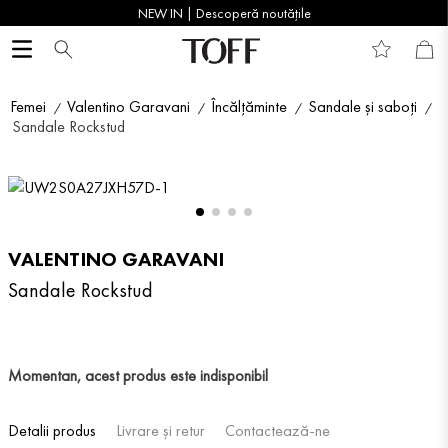
NEW IN | Descoperă noutățile
Femei
Valentino Garavani
Încălțăminte
Sandale și saboți
Sandale Rockstud
VALENTINO GARAVANI
Sandale Rockstud
Momentan, acest produs este indisponibil
Detalii produs
Livrare și retur
Contactează-ne