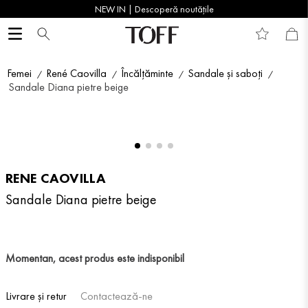
NEW IN | Descoperă noutățile
Femei
René Caovilla
Încălțăminte
Sandale și saboți
Sandale Diana pietre beige
RENE CAOVILLA
Sandale Diana pietre beige
Momentan, acest produs este indisponibil
Livrare și retur
Contactează-ne