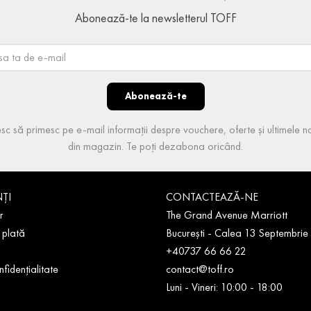
Abonează-te la newsletterul TOFF
Abonează-te
sc să primesc pe e-mail informații despre vouchere, oferte și ultimele no
din magazin. Te poți dezabona oricând.
NȚI
CONTACTEAZĂ-NE
r
The Grand Avenue Marriott
 plată
București - Calea 13 Septembrie
+40737 66 66 22
nfidențialitate
contact@toff.ro
Luni - Vineri: 10:00 - 18:00