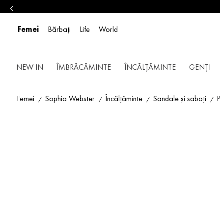
Femei
Bărbați
Life
World
NEW IN
ÎMBRĂCĂMINTE
ÎNCĂLȚĂMINTE
GENȚI
Femei
Sophia Webster
Încălțăminte
Sandale și saboți
P