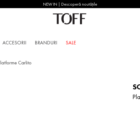
NEW IN | Descoperă noutățile
ACCESORII
BRANDURI
SALE
latforme Carlito
S
Pl