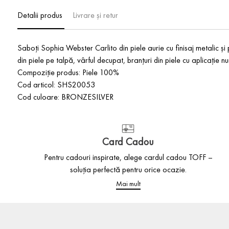
Detalii produs
Livrare și retur
Saboți Sophia Webster Carlito din piele aurie cu finisaj metalic și p
din piele pe talpă, vârful decupat, branțuri din piele cu aplicație n
Compoziție produs: Piele 100%
Cod articol: SHS20053
Cod culoare: BRONZESILVER
Card Cadou
Pentru cadouri inspirate, alege cardul cadou TOFF –
soluția perfectă pentru orice ocazie.
Mai mult