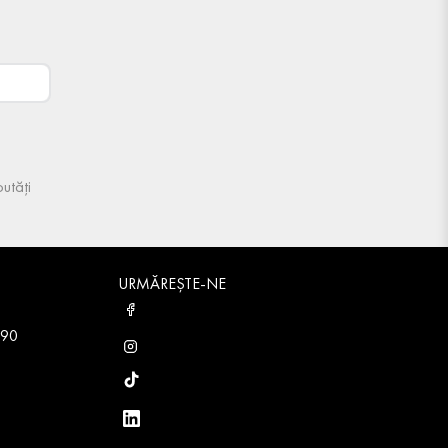
utăți
URMĂREȘTE-NE
 90