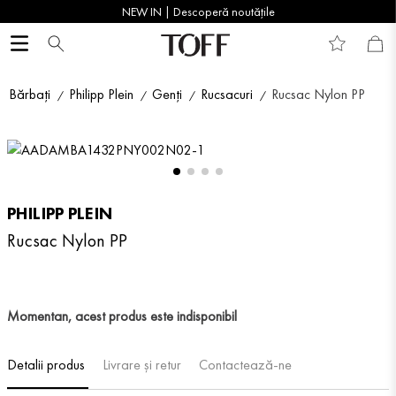
NEW IN | Descoperă noutățile
Bărbați
Philipp Plein
Genți
Rucsacuri
Rucsac Nylon PP
PHILIPP PLEIN
Rucsac Nylon PP
Momentan, acest produs este indisponibil
Detalii produs
Livrare și retur
Contactează-ne