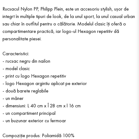
Rucsacul Nylon PP, Philipp Plein, este un accesoriu stylish, ușor de
integrt în multiple tipuri de look, de la unul sport, la unul casual urban
sau chiar în outfitul pentru o călătorie. Modelul clasic îți oferă o
compartimentare practică, iar logo-ul Hexagon repetitiv dă
personalitate piesei.
Caracteristici:
- rucsac negru din nailon
- model clasic
- print cu logo Hexagon repetitiv
- logo Hexagon argintiu aplicat pe exterior
- două barete reglabile
- un mâner
- dimensiuni: L 40 cm x Î 28 cm x l 16 cm
- un compartiment principal
- un buzunar exterior cu fermoar
Compoziție produs: Poliamidă 100%