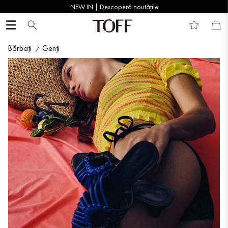
NEW IN | Descoperă noutățile
Bărbați
Genți