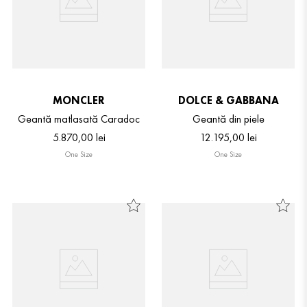
MONCLER
DOLCE & GABBANA
Geantă matlasată Caradoc
Geantă din piele
5
.
870
,
00
lei
12
.
195
,
00
lei
One Size
One Size