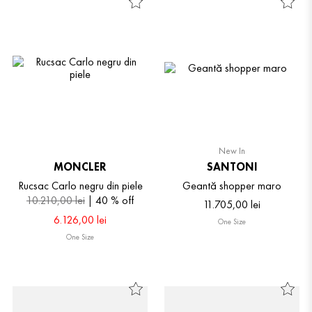
New In
MONCLER
SANTONI
Rucsac Carlo negru din piele
Geantă shopper maro
10
.
210
,
00
lei
40 %
off
11
.
705
,
00
lei
6
.
126
,
00
lei
One Size
One Size