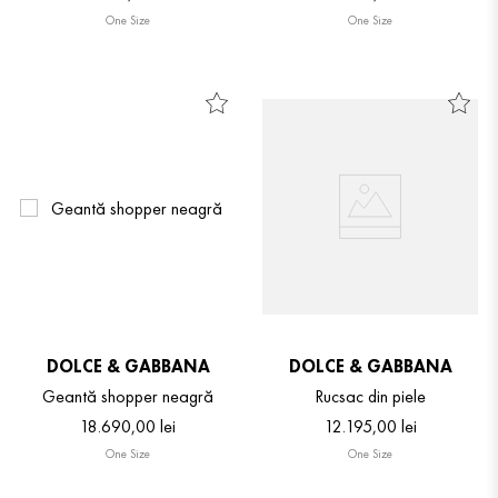
One Size
One Size
DOLCE & GABBANA
DOLCE & GABBANA
Geantă shopper neagră
Rucsac din piele
18
.
690
,
00
lei
12
.
195
,
00
lei
One Size
One Size