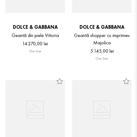
DOLCE & GABBANA
DOLCE & GABBANA
Geantă din piele Vittoria
Geantă shopper cu imprimeu
Majolica
14
.
270
,
00
lei
5
.
145
,
00
lei
One Size
One Size