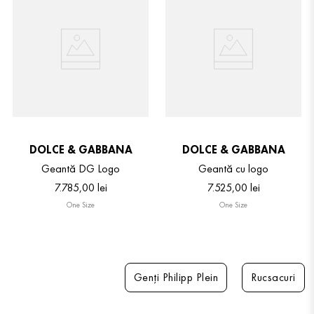
DOLCE & GABBANA
DOLCE & GABBANA
Geantă DG Logo
Geantă cu logo
7
.
785
,
00
lei
7
.
525
,
00
lei
One Size
One Size
Genți Philipp Plein
Rucsacuri