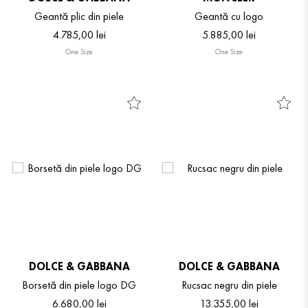
Geantă plic din piele
Geantă cu logo
4
.
785
,
00
lei
5
.
885
,
00
lei
One Size
One Size
DOLCE & GABBANA
DOLCE & GABBANA
Borsetă din piele logo DG
Rucsac negru din piele
6
.
680
,
00
lei
13
.
355
,
00
lei