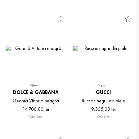
New In
New In
DOLCE & GABBANA
GUCCI
Geantă Vittoria neagră
Rucsac negru din piele
14
.
700
,
00
lei
9
.
365
,
00
lei
One Size
One Size