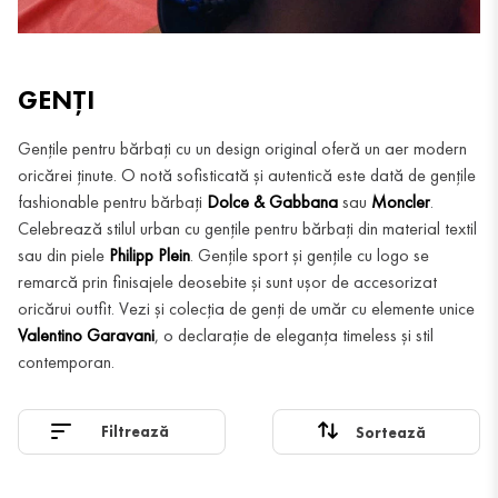
GENȚI
Gențile pentru bărbați cu un design original oferă un aer modern
oricărei ținute. O notă sofisticată și autentică este dată de gențile
fashionable pentru bărbați
Dolce & Gabbana
sau
Moncler
.
Celebrează stilul urban cu gențile pentru bărbați din material textil
sau din piele
Philipp Plein
. Gențile sport și gențile cu logo se
remarcă prin finisajele deosebite și sunt ușor de accesorizat
oricărui outfit. Vezi și colecția de genți de umăr cu elemente unice
Valentino Garavani
, o declarație de eleganța timeless și stil
contemporan.
Filtrează