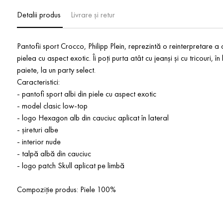
Detalii produs
Livrare și retur
Pantofii sport Crocco, Philipp Plein, reprezintă o reinterpretare a
pielea cu aspect exotic. Îi poți purta atât cu jeanși și cu tricouri, 
paiete, la un party select.
Caracteristici:
- pantofi sport albi din piele cu aspect exotic
- model clasic low-top
- logo Hexagon alb din cauciuc aplicat în lateral
- șireturi albe
- interior nude
- talpă albă din cauciuc
- logo patch Skull aplicat pe limbă
Compoziție produs: Piele 100%