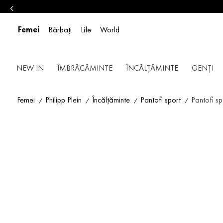
Femei
Bărbați
Life
World
NEW IN
ÎMBRĂCĂMINTE
ÎNCĂLȚĂMINTE
GENȚI
Femei
Philipp Plein
Încălțăminte
Pantofi sport
Pantofi s