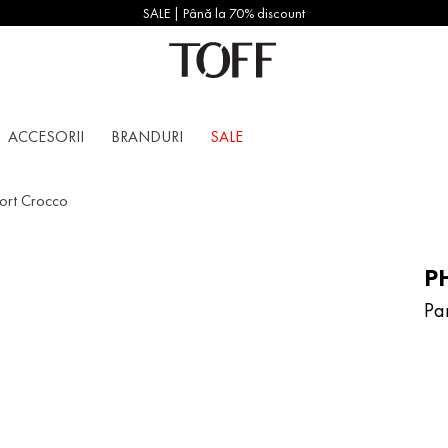
SALE | Până la 70% discount
ACCESORII
BRANDURI
SALE
port Crocco
PH
Pa