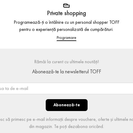
Private shopping
Programează-ți o întâlnire cu un personal shopper TOFF
pentru o experiență personalizată de cumpărături.
Programare
Rămâi la curent cu ultimele noutăți!
Abonează-te la newsletterul TOFF
Abonează-te
sc să primesc pe e-mail informații despre vouchere, oferte și ultimele no
din magazin. Te poți dezabona oricând.