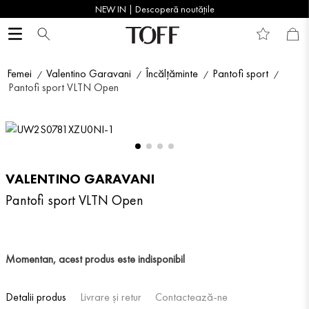
NEW IN | Descoperă noutățile
Femei
Valentino Garavani
Încălțăminte
Pantofi sport
Pantofi sport VLTN Open
VALENTINO GARAVANI
Pantofi sport VLTN Open
Momentan, acest produs este indisponibil
Detalii produs
Livrare și retur
Contactează-ne