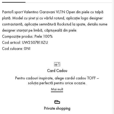
Pantofi sport Valentino Garavani VLTN Open din piele cu talpă
plată. Model cu șiret și cu vârful rotund, aplicație logo designer
contrastantă, aplicație semnătură Rockstud la spate, detaliu nume
designer stanțat pe limbă, căptușeală din piele.
Compoziție produs: Piele 100%
Cod articol: UW2S0781XZU
Cod culoare: 0NI
Card Cadou
Pentru cadouri inspirate, alege cardul cadou TOFF –
soluția perfectă pentru orice ocazie.
Mai mult
Private shopping