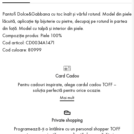
Pantofi Dolce&Gabbana cu toc înalt și vârful rotund. Model din piele
lăcuită, aplicație tip bijuterie cu pietre, decupaj pe rotund în partea
din față. Model cu talpă și interior din piele.
Compoziție produs: Piele 100%
Cod articol: CD0034A1471
Cod culoare: 80999
Card Cadou
Pentru cadouri inspirate, alege cardul cadou TOFF –
soluția perfectă pentru orice ocazie.
Mai mult
Private shopping
Programează-ți o întâlnire cu un personal shopper TOFF