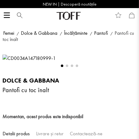
NEW IN | Descoperă noutățile
Femei
Dolce & Gabbana
Încălțăminte
Pantofi
Pantofi cu
toc înalt
DOLCE & GABBANA
Pantofi cu toc înalt
Momentan, acest produs este indisponibil
Detalii produs
Livrare și retur
Contactează-ne