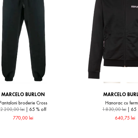
MARCELO BURLON
MARCELO BUR
Pantaloni broderie Cross
Hanorac cu fer
2
.
200
,
00
lei
65 %
off
1
.
830
,
00
lei
65
770
,
00
lei
640
,
75
lei
M
M