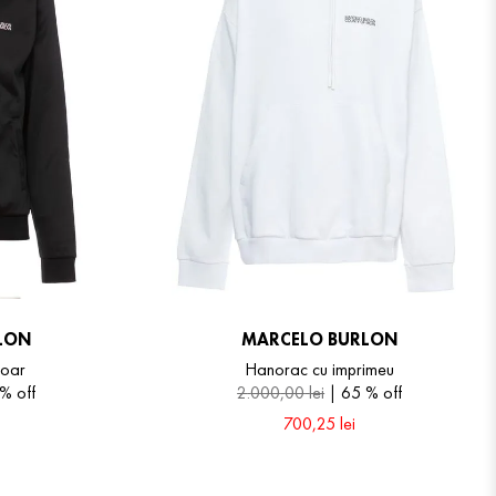
LON
MARCELO BURLON
moar
Hanorac cu imprimeu
 %
off
2
.
000
,
00
lei
65 %
off
700
,
25
lei
XS