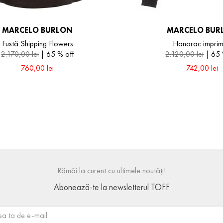
MARCELO BURLON
MARCELO BUR
Fustă Shipping Flowers
Hanorac impri
2
.
170
,
00
lei
65 %
off
2
.
120
,
00
lei
65
760
,
00
lei
742
,
00
lei
XS
M
L
Rămâi la curent cu ultimele noutăți!
Abonează-te la newsletterul TOFF