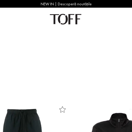
NEW IN | Descoperă noutățile