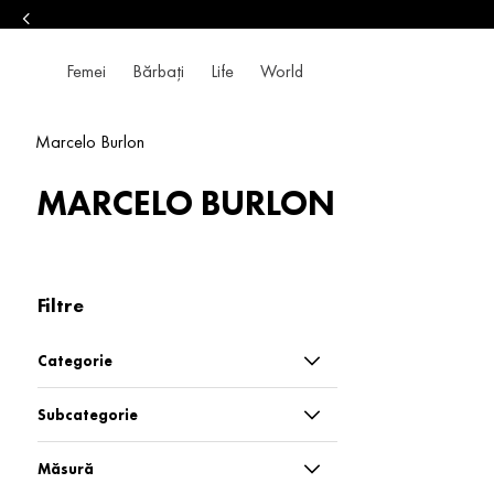
Femei
Bărbați
Life
World
Marcelo Burlon
MARCELO BURLON
Filtre
Categorie
Blugi și pantaloni
Subcategorie
Bluze și pulovere
Fuste
Măsură