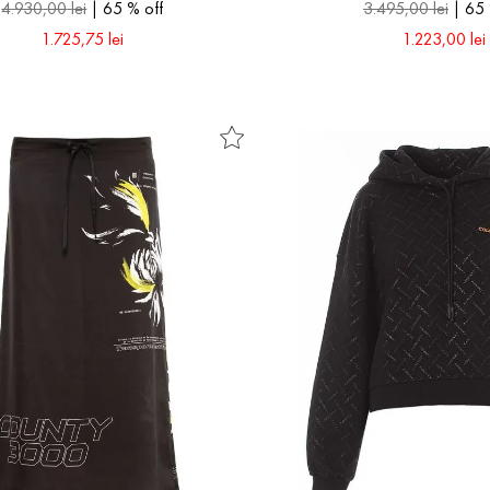
4
.
930
,
00
lei
65 %
off
3
.
495
,
00
lei
65
1
.
725
,
75
lei
1
.
223
,
00
lei
44
46
XS