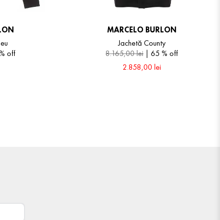
LON
MARCELO BURLON
meu
Jachetă County
 %
off
8
.
165
,
00
lei
65 %
off
2
.
858
,
00
lei
54