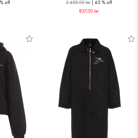
 %
off
2
.
450
,
00
lei
65 %
off
857
,
00
lei
40