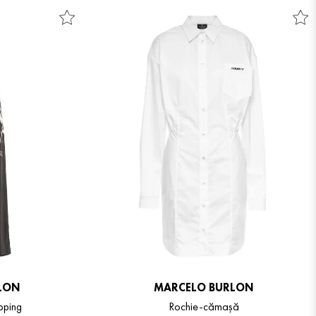
LON
MARCELO BURLON
pping
Rochie-cămașă