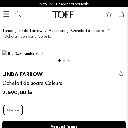
NEW IN | Descoperă noutățile
Femei
Linda Farrow
Accesorii
Ochelari de soare
Ochelari de soare Celeste
LINDA FARROW
Ochelari de soare Celeste
2
.
590
,
00
lei
One Size
Adaugă în coș