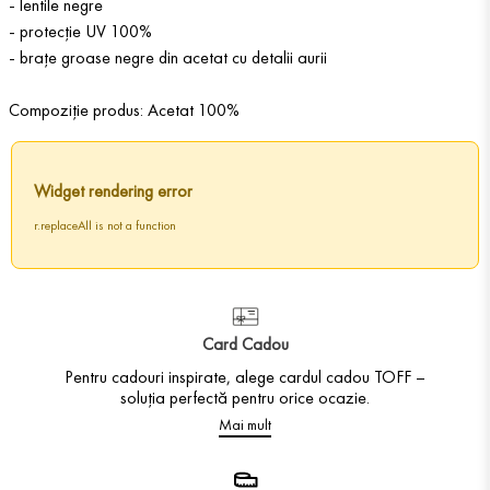
- lentile negre
- protecție UV 100%
- brațe groase negre din acetat cu detalii aurii
Compoziție produs: Acetat 100%
Widget rendering error
r.replaceAll is not a function
Card Cadou
Pentru cadouri inspirate, alege cardul cadou TOFF –
soluția perfectă pentru orice ocazie.
Mai mult