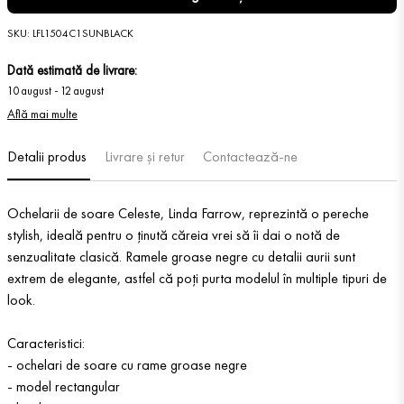
SKU
:
LFL1504C1SUNBLACK
Dată estimată de livrare:
10 august
-
12 august
Află mai multe
Detalii produs
Livrare și retur
Contactează-ne
Ochelarii de soare Celeste, Linda Farrow, reprezintă o pereche
stylish, ideală pentru o ținută căreia vrei să îi dai o notă de
senzualitate clasică. Ramele groase negre cu detalii aurii sunt
extrem de elegante, astfel că poți purta modelul în multiple tipuri de
look.
Caracteristici:
- ochelari de soare cu rame groase negre
- model rectangular