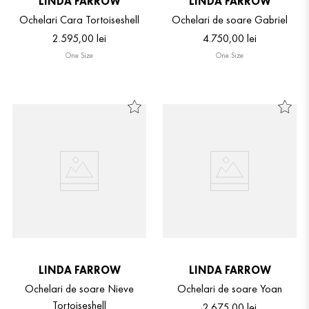
LINDA FARROW
LINDA FARROW
Ochelari Cara Tortoiseshell
Ochelari de soare Gabriel
2
.
595
,
00
lei
4
.
750
,
00
lei
One Size
One Size
LINDA FARROW
LINDA FARROW
Ochelari de soare Nieve
Ochelari de soare Yoan
Tortoiseshell
2
.
675
,
00
lei