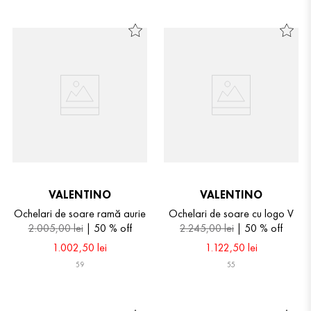
VALENTINO
VALENTINO
Ochelari de soare ramă aurie
Ochelari de soare cu logo V
2
.
005
,
00
lei
50 %
off
2
.
245
,
00
lei
50 %
off
1
.
002
,
50
lei
1
.
122
,
50
lei
59
55