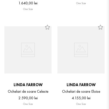
1
.
640
,
00
lei
One Size
One Size
LINDA FARROW
LINDA FARROW
Ochelari de soare Celeste
Ochelari de soare Eloise
2
.
590
,
00
lei
4
.
155
,
00
lei
One Size
One Size