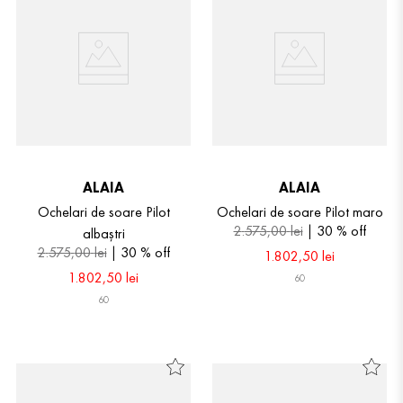
ALAIA
ALAIA
Ochelari de soare Pilot
Ochelari de soare Pilot maro
2
.
575
,
00
lei
30 %
off
albaștri
2
.
575
,
00
lei
30 %
off
1
.
802
,
50
lei
1
.
802
,
50
lei
60
60