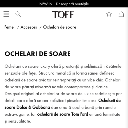
NEW IN | Descoperă noutățile
Femei
Accesorii
Ochelari de soare
OCHELARI DE SOARE
Ochelarii de soare luxury oferă prestanță și subliniază trăsăturile
senzuale ale feței. Structura metalică și forma ramei definesc
ochelarii de soare aviator reinterpretați cu un vibe chic. Ochelarii
de soare pătrați mixează notele contemporane și clasice.
Designul original al ochelarilor de soare de lux se redefinește prin
detalii care oferă un aer sofisticat pieselor timeless.
Ochelarii de
soare Dolce & Gabbana
dau o notă cool urbană prin ramele
extravagante. Iar
ochelarii de soare Tom Ford
emană feminitate
și senzualitate.