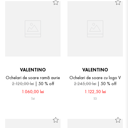
VALENTINO
VALENTINO
Ochelari de soare ramă aurie
Ochelari de soare cu logo V
2
.
120
,
00
lei
50 %
off
2
.
245
,
00
lei
50 %
off
1
.
060
,
00
lei
1
.
122
,
50
lei
54
55