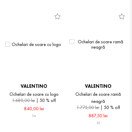
VALENTINO
VALENTINO
Ochelari de soare cu logo
Ochelari de soare ramă
1
.
680
,
00
lei
50 %
off
neagră
1
.
775
,
00
lei
50 %
off
840
,
00
lei
887
,
50
lei
54
52