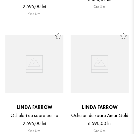
2
.
595
,
00
lei
One Size
One Size
LINDA FARROW
LINDA FARROW
Ochelari de soare Senna
Ochelari de soare Amar Gold
2
.
595
,
00
lei
6
.
590
,
00
lei
One Size
One Size