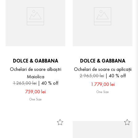
DOLCE & GABBANA
DOLCE & GABBANA
Ochelari de soare albaștri
Ochelari de soare cu aplicații
2
.
965
,
00
lei
40 %
off
Maiolica
1
.
265
,
00
lei
40 %
off
1
.
779
,
00
lei
759
,
00
lei
One Size
One Size