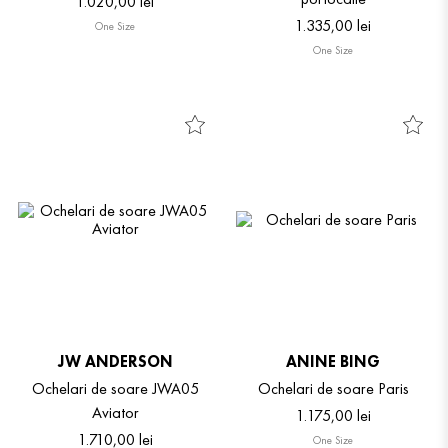
1
.
020
,
00
lei
1
.
335
,
00
lei
One Size
One Size
JW ANDERSON
ANINE BING
Ochelari de soare JWA05
Ochelari de soare Paris
Aviator
1
.
175
,
00
lei
1
.
710
,
00
lei
One Size