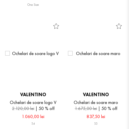
One Size
VALENTINO
VALENTINO
Ochelari de soare logo V
Ochelari de soare maro
2
.
120
,
00
lei
50 %
off
1
.
675
,
00
lei
50 %
off
1
.
060
,
00
lei
837
,
50
lei
54
55