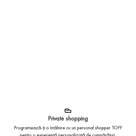
Private shopping
Programează-ți o întâlnire cu un personal shopper TOFF
pentru o experiență personalizată de cumpărături.