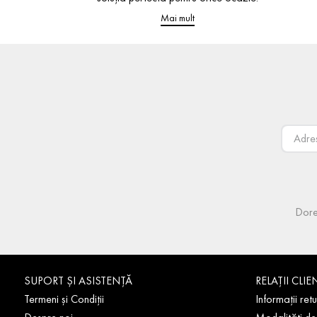
Mai mult
Dore
SUPORT ȘI ASISTENȚĂ
RELAȚII CLIE
Termeni și Condiții
Informații retu