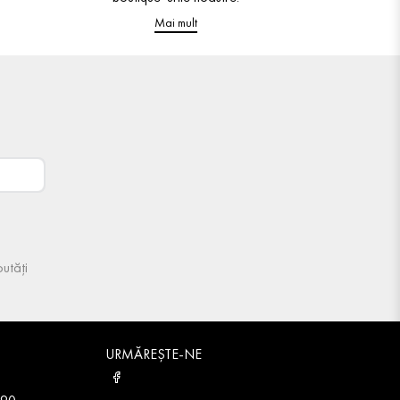
Mai mult
utăți
URMĂREȘTE-NE