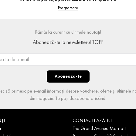
Programare
Rămâi la curent cu ultimele noutăți!
Abonează-te la newsletterul TOFF
Abonează-te
sc să primesc pe e-mail informații despre vouchere, oferte și ultimele no
din magazin. Te poți dezabona oricând.
NȚI
CONTACTEAZĂ-NE
r
The Grand Avenue Marriott