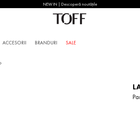
NEW IN | Descoperă noutățile
ACCESORII
BRANDURI
SALE
o
L
Pa