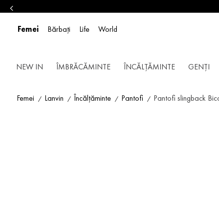
Femei
Bărbați
Life
World
NEW IN
ÎMBRĂCĂMINTE
ÎNCĂLȚĂMINTE
GENȚI
Femei
Lanvin
Încălțăminte
Pantofi
Pantofi slingback Bic