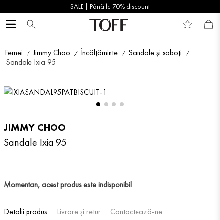
SALE | Până la 70% discount
Femei
Jimmy Choo
Încălțăminte
Sandale și saboți
Sandale Ixia 95
JIMMY CHOO
Sandale Ixia 95
Momentan, acest produs este indisponibil
Detalii produs
Livrare și retur
Contactează-ne