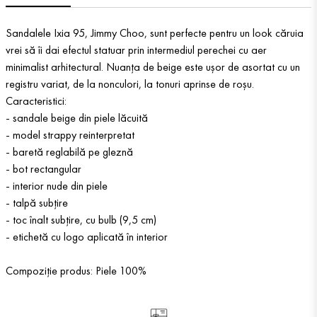
Sandalele Ixia 95, Jimmy Choo, sunt perfecte pentru un look căruia
vrei să îi dai efectul statuar prin intermediul perechei cu aer
minimalist arhitectural. Nuanța de beige este ușor de asortat cu un
registru variat, de la nonculori, la tonuri aprinse de roșu.
Caracteristici:
- sandale beige din piele lăcuită
- model strappy reinterpretat
- baretă reglabilă pe gleznă
- bot rectangular
- interior nude din piele
- talpă subțire
- toc înalt subțire, cu bulb (9,5 cm)
- etichetă cu logo aplicată în interior
Compoziție produs: Piele 100%