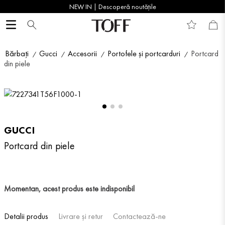
NEW IN | Descoperă noutățile
Bărbați
Gucci
Accesorii
Portofele și portcarduri
Portcard
din piele
GUCCI
Portcard din piele
Momentan, acest produs este indisponibil
Detalii produs
Livrare și retur
Contactează-ne