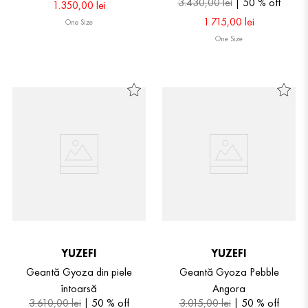
3
.
430
,
00
lei
50 %
off
1
.
350
,
00
lei
1
.
715
,
00
lei
One Size
One Size
YUZEFI
YUZEFI
Geantă Gyoza din piele
Geantă Gyoza Pebble
întoarsă
Angora
3
.
610
,
00
lei
50 %
off
3
.
015
,
00
lei
50 %
off