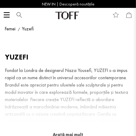
NEW IN | Descoperă noutățile
Femei
Yuzefi
YUZEFI
Fondat la Londra de designerul Naza Yousefi, YUZEFI s-a impus
rapid ca un nume distinct în universul accesoriilor contemporane.
Brandul este apreciat pentru siluetele sale sculpturale și pentru
modul inovator în care explorează formele, proporțiile și textura
materialelor. Fiecare creație YUZEFI reflectă o abordare
îndrăzneață a marochinăriei moderne, îmbinând măiestria
artizanală cu o viziune creativă surprinzătoare. Gențile se
remarcă prin linii arhitecturale, palete cromatice sofisticate și un
design care transformă minimalismul într-o declarație puternică de
Arată mai mult
stil. Colecțiile YUZEFI reunesc funcționalitatea cu estetica rafinată,