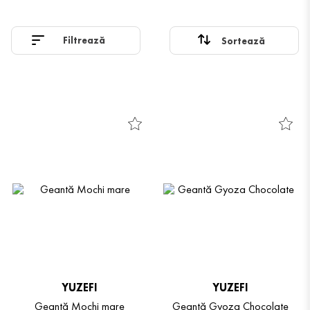
rezultând accesorii contemporane cu o prezență artistică,
memorabilă — piese care nu doar completează o ținută, ci îi
Filtrează
conferă identitate.
YUZEFI
YUZEFI
Geantă Mochi mare
Geantă Gyoza Chocolate