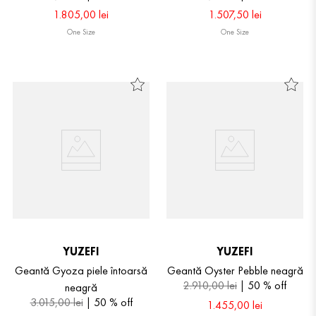
1
.
805
,
00
lei
1
.
507
,
50
lei
One Size
One Size
YUZEFI
YUZEFI
Geantă Gyoza piele întoarsă
Geantă Oyster Pebble neagră
2
.
910
,
00
lei
50 %
off
neagră
3
.
015
,
00
lei
50 %
off
1
.
455
,
00
lei