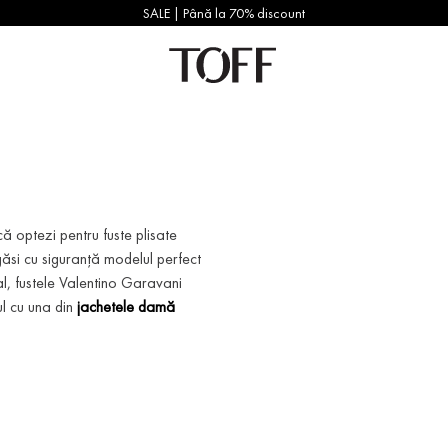
SALE | Până la 70% discount
ă optezi pentru fuste plisate
 găsi cu siguranță modelul perfect
nal, fustele Valentino Garavani
l cu una din
jachetele damă