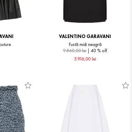
AVANI
VALENTINO GARAVANI
outure
Fustă midi neagră
9
.
860
,
00
lei
40 %
off
5
.
916
,
00
lei
42