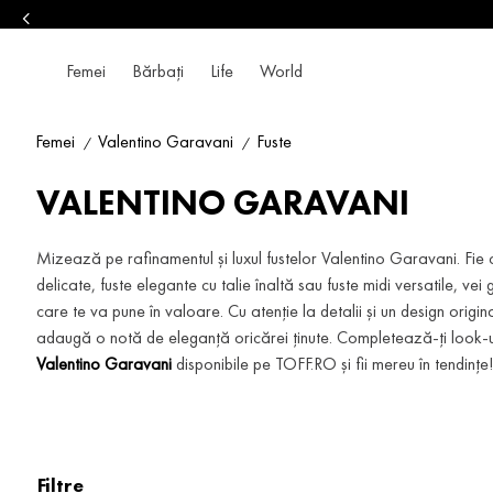
Femei
Bărbați
Life
World
Femei
Valentino Garavani
Fuste
VALENTINO GARAVANI
Mizează pe rafinamentul și luxul fustelor Valentino Garavani. Fie c
delicate, fuste elegante cu talie înaltă sau fuste midi versatile, vei
care te va pune în valoare. Cu atenție la detalii și un design origi
adaugă o notă de eleganță oricărei ținute. Completează-ți look-u
Valentino Garavani
disponibile pe TOFF.RO și fii mereu în tendințe!
Filtre