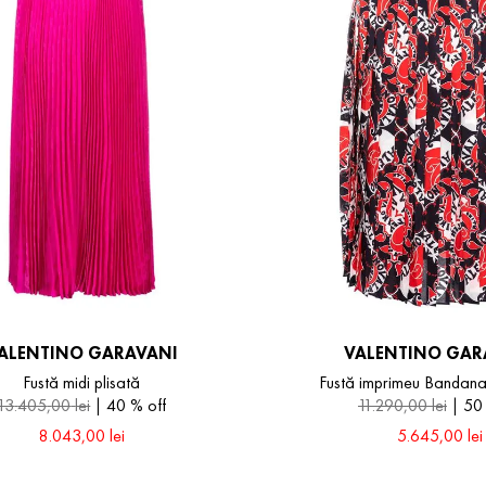
ALENTINO GARAVANI
VALENTINO GAR
Fustă midi plisată
Fustă imprimeu Bandana
13
.
405
,
00
lei
40 %
off
11
.
290
,
00
lei
50
8
.
043
,
00
lei
5
.
645
,
00
lei
40
42
44
44