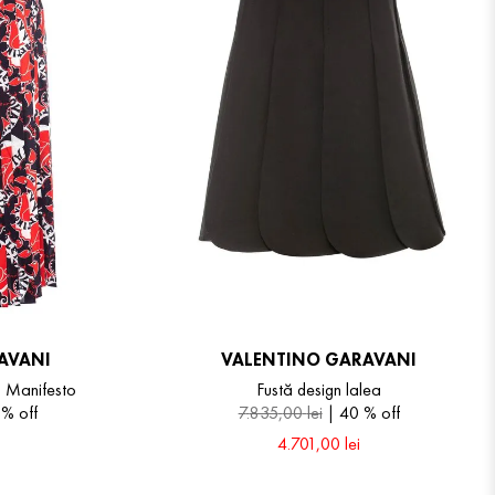
AVANI
VALENTINO GARAVANI
 Manifesto
Fustă design lalea
 %
off
7
.
835
,
00
lei
40 %
off
4
.
701
,
00
lei
40