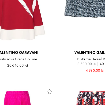
ALENTINO GARAVANI
VALENTINO GAR
ustă roșie Crepe Couture
Fustă mini Tweed 
8
.
300
,
00
lei
40
20
.
640
,
00
lei
4
.
980
,
00
lei
46
40
42