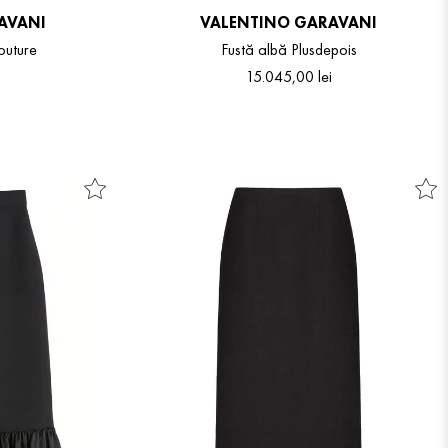
AVANI
VALENTINO GARAVANI
outure
Fustă albă Plusdepois
15
.
045
,
00
lei
40