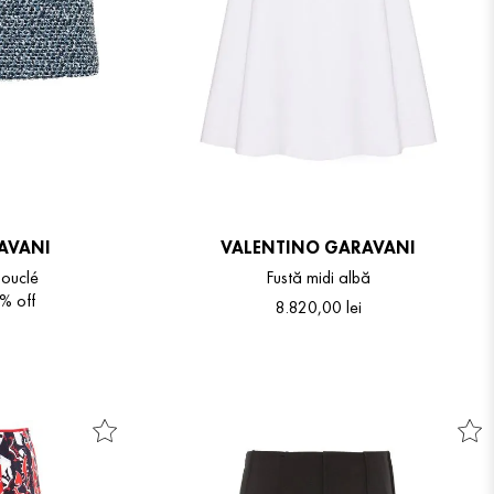
AVANI
VALENTINO GARAVANI
Bouclé
Fustă midi albă
 %
off
8
.
820
,
00
lei
48