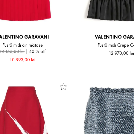
ALENTINO GARAVANI
VALENTINO GAR
Fustă midi din mătase
Fustă midi Crepe C
18
.
155
,
00
lei
40 %
off
12
.
970
,
00
lei
10
.
893
,
00
lei
40
42
42
44