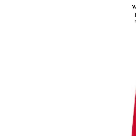
V
Cizme
Costume de baie
Curele
Dresuri