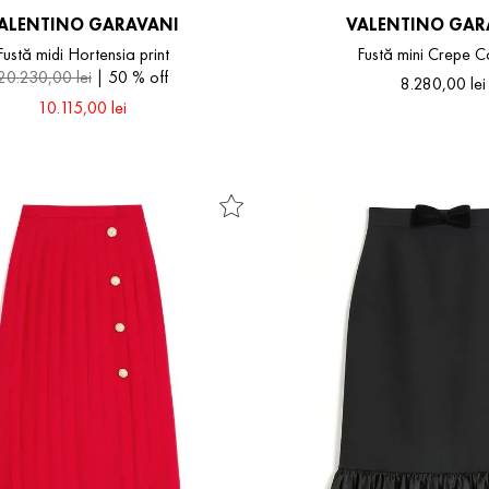
ALENTINO GARAVANI
VALENTINO GAR
Fustă midi Hortensia print
Fustă mini Crepe C
20
.
230
,
00
lei
50 %
off
8
.
280
,
00
lei
10
.
115
,
00
lei
42
44
44
48