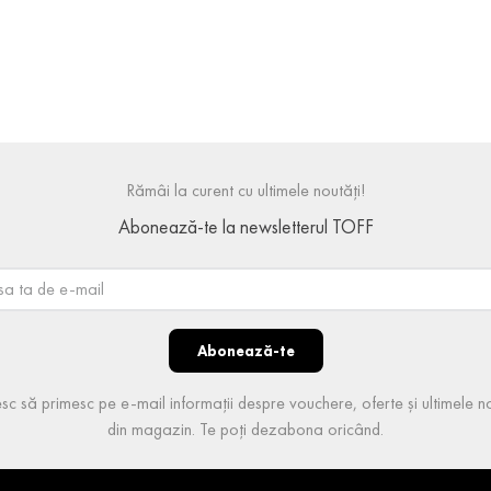
Rămâi la curent cu ultimele noutăți!
Abonează-te la newsletterul TOFF
Abonează-te
sc să primesc pe e-mail informații despre vouchere, oferte și ultimele no
din magazin. Te poți dezabona oricând.