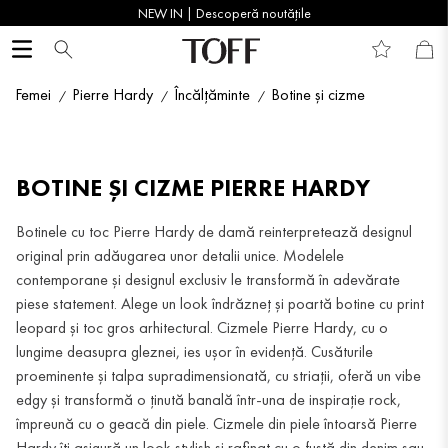
NEW IN | Descoperă noutățile
Femei
Pierre Hardy
Încălțăminte
Botine și cizme
BOTINE ȘI CIZME PIERRE HARDY
Botinele cu toc Pierre Hardy de damă reinterpretează designul
original prin adăugarea unor detalii unice. Modelele
contemporane și designul exclusiv le transformă în adevărate
piese statement. Alege un look îndrăzneț și poartă botine cu print
leopard și toc gros arhitectural. Cizmele Pierre Hardy, cu o
lungime deasupra gleznei, ies ușor în evidență. Cusăturile
proeminente și talpa supradimensionată, cu striații, oferă un vibe
edgy și transformă o ținută banală într-una de inspirație rock,
împreună cu o geacă din piele. Cizmele din piele întoarsă Pierre
Hardy îți asigură un look stylish și rafinat cu o fustă din denim sau