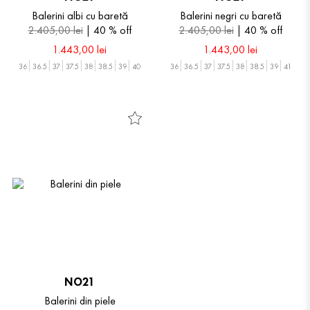
Balerini albi cu baretă
Balerini negri cu baretă
2
.
405
,
00
lei
40 %
off
2
.
405
,
00
lei
40 %
off
1
.
443
,
00
lei
1
.
443
,
00
lei
36
36.5
37
37.5
38
38.5
39
40
36
36.5
37
37.5
38
38.5
39
41
NO21
Balerini din piele