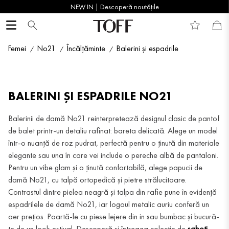
NEW IN | Descoperă noutățile
Femei
No21
Încălțăminte
Balerini și espadrile
BALERINI ȘI ESPADRILE NO21
Balerinii de damă No21 reinterpretează designul clasic de pantof
de balet printr-un detaliu rafinat: bareta delicată. Alege un model
într-o nuanță de roz pudrat, perfectă pentru o ținută din materiale
elegante sau una în care vei include o pereche albă de pantaloni.
Pentru un vibe glam și o ținută confortabilă, alege papucii de
damă No21, cu talpă ortopedică și pietre strălucitoare.
Contrastul dintre pielea neagră și talpa din rafie pune în evidență
espadrilele de damă No21, iar logoul metalic auriu conferă un
aer prețios. Poartă-le cu piese lejere din in sau bumbac și bucură-
te de un look estival. Descoperă și întreaga colecție de
saboti