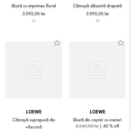
Bluză cu imprimeu floral
Cămașă albastră drapată
5
.
095
,
00
lei
5
.
095
,
00
lei
36
38
LOEWE
LOEWE
Cămașă suprapusă din
Bluză din cașmir cu nasturi
6
.
240
,
00
lei
40 %
off
vâscoză