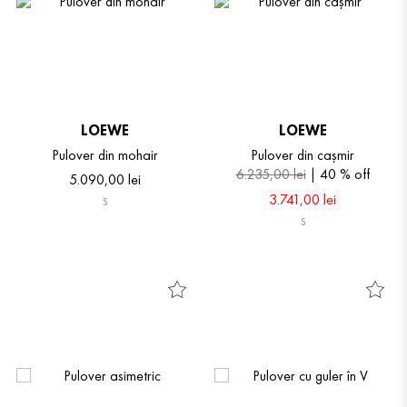
LOEWE
LOEWE
Pulover din mohair
Pulover din cașmir
6
.
235
,
00
lei
40 %
off
5
.
090
,
00
lei
3
.
741
,
00
lei
S
S