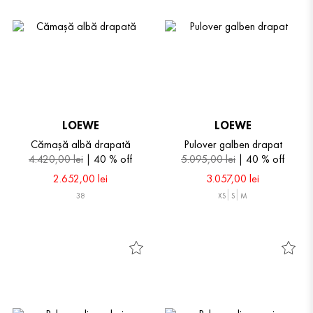
LOEWE
LOEWE
Cămașă albă drapată
Pulover galben drapat
4
.
420
,
00
lei
40 %
off
5
.
095
,
00
lei
40 %
off
2
.
652
,
00
lei
3
.
057
,
00
lei
38
XS
S
M