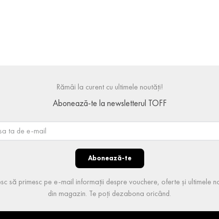
Rămâi la curent cu ultimele noutăți!
Abonează-te la newsletterul TOFF
Abonează-te
sc să primesc pe e-mail informații despre vouchere, oferte și ultimele no
din magazin. Te poți dezabona oricând.