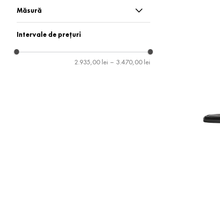
Papuci
Măsură
36
Intervale de prețuri
37
2.935,00 lei
–
3.470,00 lei
38
39
40
41