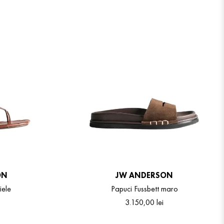
ON
JW ANDERSON
iele
Papuci Fussbett maro
3
.
150
,
00
lei
41
38
39