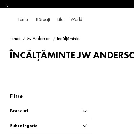
Femei
Bărbați
Life
World
Femei
Jw Anderson
Încălțăminte
ÎNCĂLȚĂMINTE JW ANDERS
Filtre
Branduri
Jw Anderson
Subcategorie