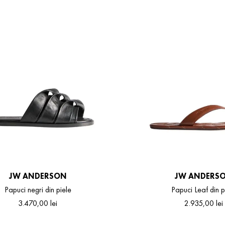
JW ANDERSON
JW ANDERS
Papuci negri din piele
Papuci Leaf din p
3
.
470
,
00
lei
2
.
935
,
00
lei
38
39
40
41
36
37
38
39
40