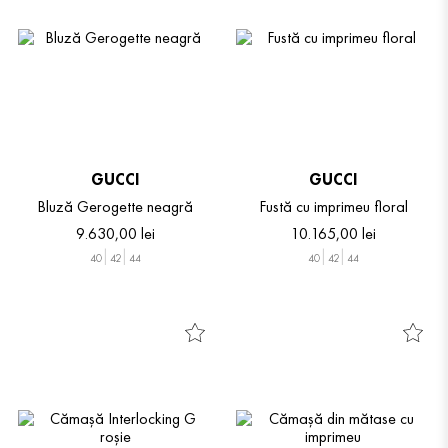
GUCCI
GUCCI
Bluză Gerogette neagră
Fustă cu imprimeu floral
9
.
630
,
00
lei
10
.
165
,
00
lei
40
42
44
40
42
44