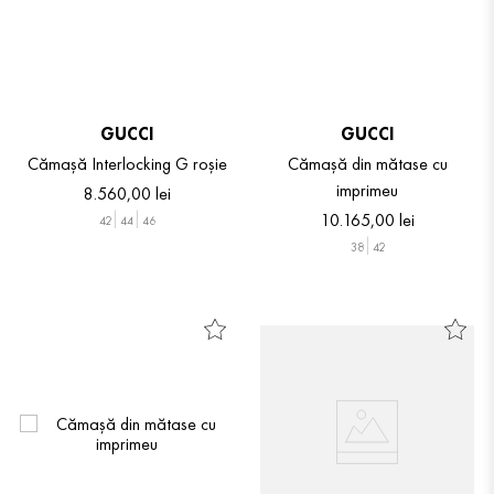
GUCCI
GUCCI
Cămașă Interlocking G roșie
Cămașă din mătase cu
imprimeu
8
.
560
,
00
lei
10
.
165
,
00
lei
42
44
46
38
42