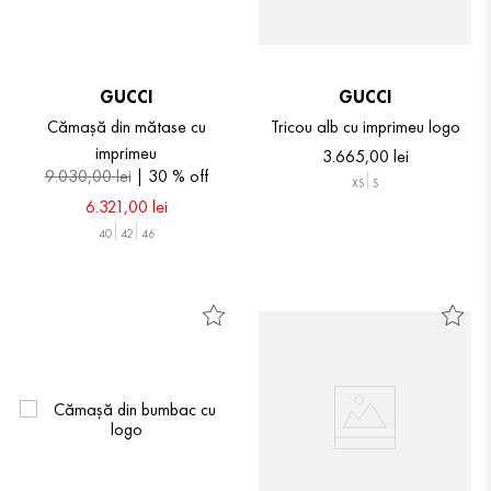
GUCCI
GUCCI
Cămașă din mătase cu
Tricou alb cu imprimeu logo
imprimeu
3
.
665
,
00
lei
9
.
030
,
00
lei
30 %
off
XS
S
6
.
321
,
00
lei
40
42
46