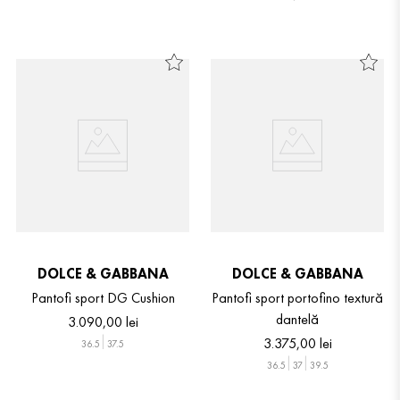
DOLCE & GABBANA
DOLCE & GABBANA
Pantofi sport DG Cushion
Pantofi sport portofino textură
dantelă
3
.
090
,
00
lei
3
.
375
,
00
lei
36.5
37.5
36.5
37
39.5