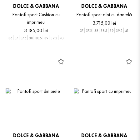
DOLCE & GABBANA
DOLCE & GABBANA
Pantofi sport Cushion cu
Pantofi sport albi cu dantelă
imprimeu
3
.
715
,
00
lei
3
.
185
,
00
lei
37
37.5
38
38.5
39
39.5
41
36
37
37.5
38
38.5
39
39.5
40
DOLCE & GABBANA
DOLCE & GABBANA