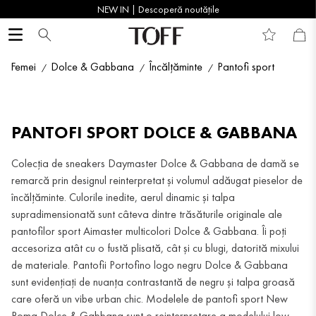
NEW IN | Descoperă noutățile
Femei
Dolce & Gabbana
Încălțăminte
Pantofi sport
PANTOFI SPORT DOLCE & GABBANA
Colecția de sneakers Daymaster Dolce & Gabbana de damă se
remarcă prin designul reinterpretat și volumul adăugat pieselor de
încălțăminte. Culorile inedite, aerul dinamic și talpa
supradimensionată sunt câteva dintre trăsăturile originale ale
pantofilor sport Aimaster multicolori Dolce & Gabbana. Îi poți
accesoriza atât cu o fustă plisată, cât și cu blugi, datorită mixului
de materiale. Pantofii Portofino logo negru Dolce & Gabbana
sunt evidențiați de nuanța contrastantă de negru și talpa groasă
care oferă un vibe urban chic. Modelele de pantofi sport New
Roma Dolce & Gabbana sunt o reinterpretare a modelului low