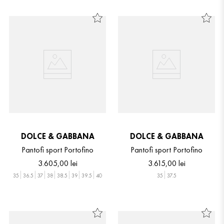
DOLCE & GABBANA
DOLCE & GABBANA
Pantofi sport Portofino
Pantofi sport Portofino
3
.
605
,
00
lei
3
.
615
,
00
lei
35
36.5
37
38
38.5
39
39.5
40
35
37.5