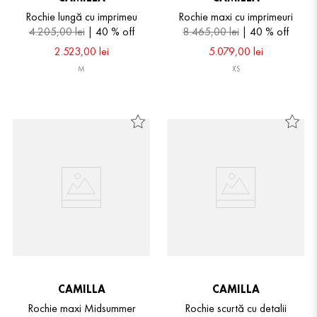
Rochie lungă cu imprimeu
Rochie maxi cu imprimeuri
4
.
205
,
00
lei
40 %
off
8
.
465
,
00
lei
40 %
off
2
.
523
,
00
lei
5
.
079
,
00
lei
M
XS
CAMILLA
CAMILLA
Rochie maxi Midsummer
Rochie scurtă cu detalii