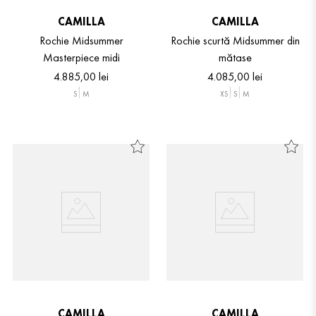
CAMILLA
CAMILLA
Rochie Midsummer
Rochie scurtă Midsummer din
Masterpiece midi
mătase
4
.
885
,
00
lei
4
.
085
,
00
lei
S
M
XS
S
M
CAMILLA
CAMILLA