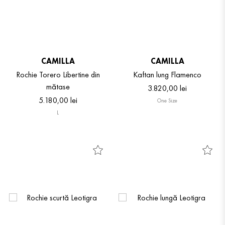
CAMILLA
CAMILLA
Rochie Torero Libertine din
Kaftan lung Flamenco
mătase
3
.
820
,
00
lei
5
.
180
,
00
lei
One Size
L