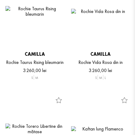
CAMILLA
CAMILLA
Rochie Taurus Rising bleumarin
Rochie Vida Rosa din in
3
.
260
,
00
lei
3
.
260
,
00
lei
S
M
S
M
L