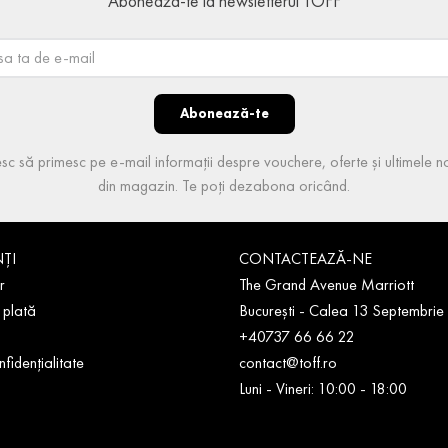
Abonează-te la newsletterul TOFF
Abonează-te
sc să primesc pe e-mail informații despre vouchere, oferte și ultimele no
din magazin. Te poți dezabona oricând.
NȚI
CONTACTEAZĂ-NE
r
The Grand Avenue Marriott
 plată
București - Calea 13 Septembrie
+40737 66 66 22
nfidențialitate
contact@toff.ro
Luni - Vineri: 10:00 - 18:00