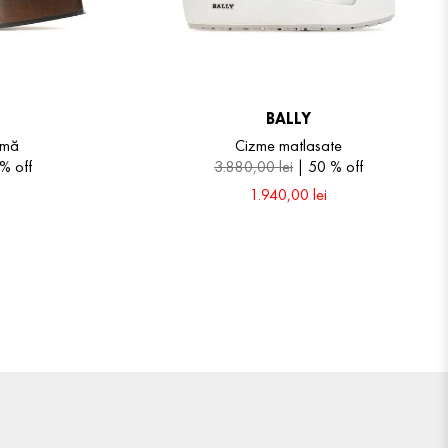
BALLY
rmă
Cizme matlasate
 %
off
3
.
880
,
00
lei
50 %
off
1
.
940
,
00
lei
40
41