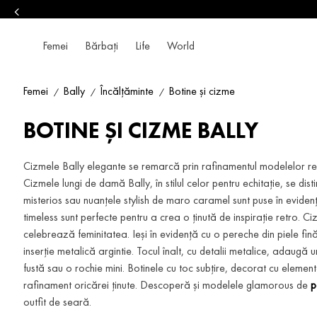
Femei
Bărbați
Life
World
Femei
Bally
Încălțăminte
Botine și cizme
BOTINE ȘI CIZME BALLY
Cizmele Bally elegante se remarcă prin rafinamentul modelelor reint
Cizmele lungi de damă Bally, în stilul celor pentru echitație, se distin
misterios sau nuanțele stylish de maro caramel sunt puse în evide
timeless sunt perfecte pentru a crea o ținută de inspirație retro. Ciz
celebrează feminitatea. Ieși în evidență cu o pereche din piele fină,
inserție metalică argintie. Tocul înalt, cu detalii metalice, adaugă 
fustă sau o rochie mini. Botinele cu toc subțire, decorat cu elemen
rafinament oricărei ținute. Descoperă și modelele glamorous de
p
outfit de seară.