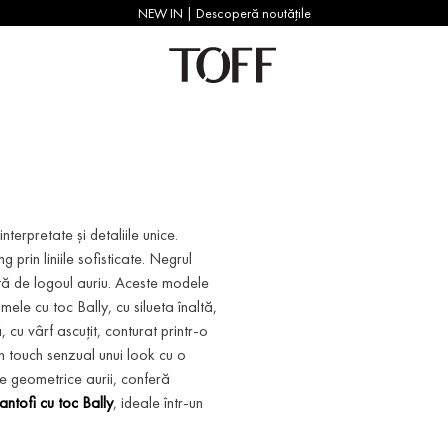
NEW IN | Descoperă noutățile
erpretate și detaliile unice.
g prin liniile sofisticate. Negrul
nță de logoul auriu. Aceste modele
mele cu toc Bally, cu silueta înaltă,
 cu vârf ascuțit, conturat printr-o
un touch senzual unui look cu o
te geometrice aurii, conferă
antofi cu toc Bally
, ideale într-un