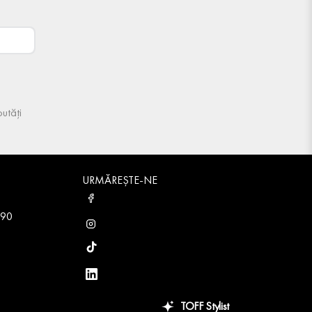
utăți
URMĂREȘTE-NE
 90
TOFF Stylist