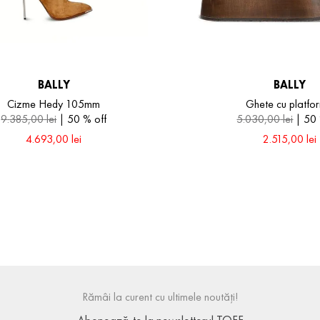
BALLY
BALLY
Cizme Hedy 105mm
Ghete cu platfo
9
.
385
,
00
lei
50 %
off
5
.
030
,
00
lei
50
4
.
693
,
00
lei
2
.
515
,
00
lei
39
40
41
Rămâi la curent cu ultimele noutăți!