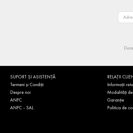
Dore
SUPORT ȘI ASISTENȚĂ
RELAȚII CLIE
Termeni și Condiții
Informații retu
Despre noi
Modalități de
ANPC
Garanție
ANPC - SAL
Politica de co