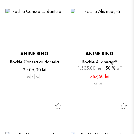
ANINE BING
ANINE BING
Rochie Carissa cu dantelă
Rochie Alix neagră
1
.
535
,
00
lei
50 %
off
2
.
405
,
00
lei
767
,
50
lei
XS
S
M
L
XS
M
L