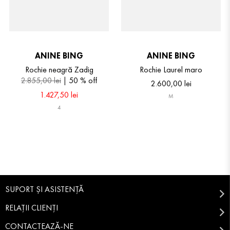
ANINE BING
ANINE BING
Rochie neagră Zadig
Rochie Laurel maro
2
.
855
,
00
lei
50 %
off
2
.
600
,
00
lei
1
.
427
,
50
lei
M
4
SUPORT ȘI ASISTENȚĂ
RELAȚII CLIENȚI
CONTACTEAZĂ-NE