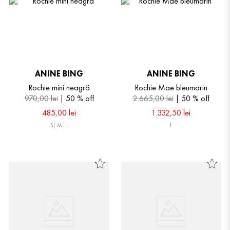
ANINE BING
ANINE BING
Rochie mini neagră
Rochie Mae bleumarin
970
,
00
lei
50 %
off
2
.
665
,
00
lei
50 %
off
485
,
00
lei
1
.
332
,
50
lei
S
M
L
L